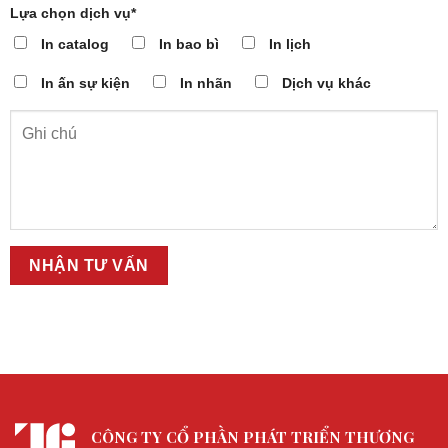
Lựa chọn dịch vụ*
In catalog
In bao bì
In lịch
In ấn sự kiện
In nhãn
Dịch vụ khác
CÔNG TY CỔ PHẦN PHÁT TRIỂN THƯƠNG