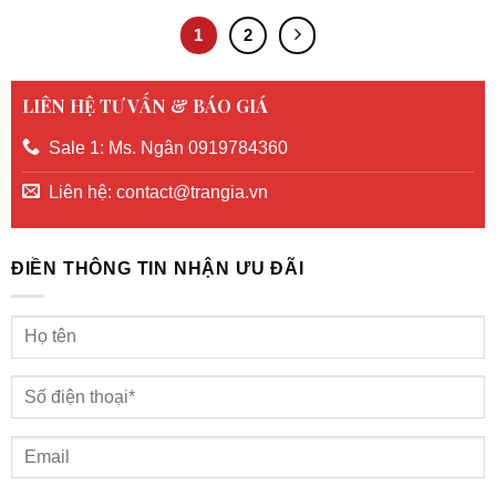
1
2
LIÊN HỆ TƯ VẤN & BÁO GIÁ
Sale 1: Ms. Ngân 0919784360
Liên hệ: contact@trangia.vn
ĐIỀN THÔNG TIN NHẬN ƯU ĐÃI