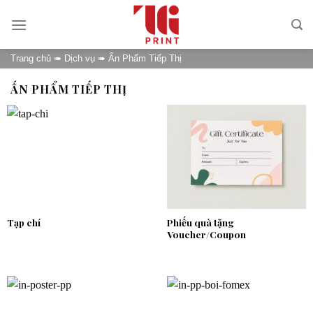
Skip
to
content
Trang chủ
➠
Dịch vụ
➠
Ấn Phẩm Tiếp Thị
ẤN PHẨM TIẾP THỊ
Tạp chí
Phiếu quà tặng
Voucher/Coupon