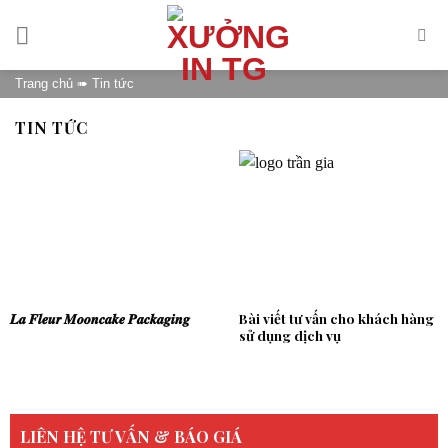
Skip
to
content
Trang chủ
➠
Tin tức
TIN TỨC
𝑳𝒂 𝑭𝒍𝒆𝒖𝒓 𝑴𝒐𝒐𝒏𝒄𝒂𝒌𝒆 𝑷𝒂𝒄𝒌𝒂𝒈𝒊𝒏𝒈
Bài viết tư vấn cho khách hàng
sử dụng dịch vụ
LIÊN HỆ TƯ VẤN & BÁO GIÁ