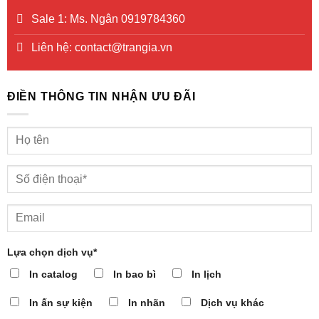
Sale 1: Ms. Ngân 0919784360
Liên hệ: contact@trangia.vn
ĐIỀN THÔNG TIN NHẬN ƯU ĐÃI
Lựa chọn dịch vụ*
In catalog
In bao bì
In lịch
In ấn sự kiện
In nhãn
Dịch vụ khác