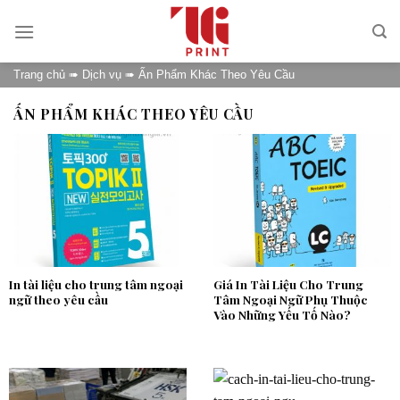
Skip
to
content
Trang chủ
➠
Dịch vụ
➠
Ấn Phẩm Khác Theo Yêu Cầu
ẤN PHẨM KHÁC THEO YÊU CẦU
In tài liệu cho trung tâm ngoại
Giá In Tài Liệu Cho Trung
ngữ theo yêu cầu
Tâm Ngoại Ngữ Phụ Thuộc
Vào Những Yếu Tố Nào?