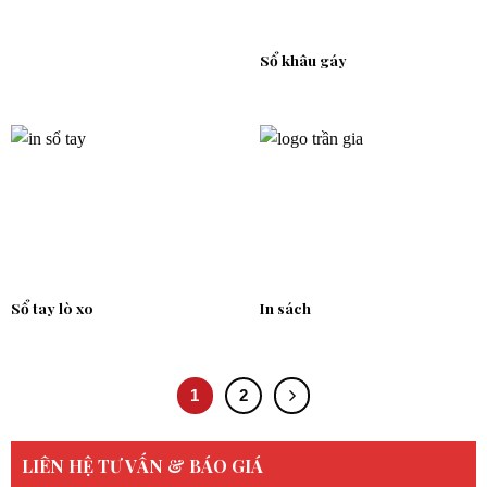
Sổ khâu gáy
Sổ tay lò xo
In sách
1
2
LIÊN HỆ TƯ VẤN & BÁO GIÁ