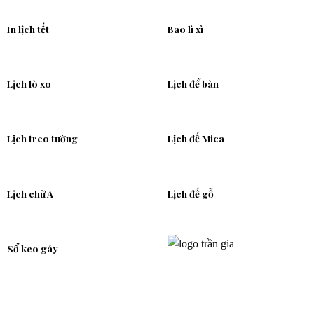
In lịch tết
Bao lì xì
Lịch lò xo
Lịch để bàn
Lịch treo tường
Lịch đế Mica
Lịch chữ A
Lịch đế gỗ
Sổ keo gáy