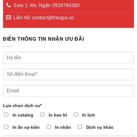
Sale 1: Ms. Ngân 0919784360
Liên hệ: contact@trangia.vn
ĐIỀN THÔNG TIN NHẬN ƯU ĐÃI
Lựa chọn dịch vụ*
In catalog
In bao bì
In lịch
In ấn sự kiện
In nhãn
Dịch vụ khác