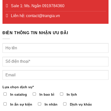
Sale 1: Ms. Ngân 0919784360
Liên hệ: contact@trangia.vn
ĐIỀN THÔNG TIN NHẬN ƯU ĐÃI
Lựa chọn dịch vụ*
In catalog
In bao bì
In lịch
In ấn sự kiện
In nhãn
Dịch vụ khác