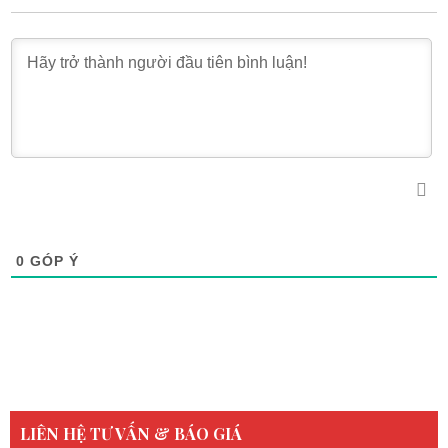
0
GÓP Ý
LIÊN HỆ TƯ VẤN & BÁO GIÁ