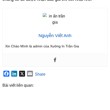
Nguyễn Viết Anh
Xin Chào Mình là admin của Xưởng In Trần Gia
Facebook
LinkedIn
X
Email
Share
Bài viết liên quan: