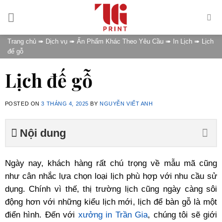
Skip
to
content
Trang chủ
➠
Dịch vụ
➠
Ấn Phẩm Khác Theo Yêu Cầu
➠
In Lịch
➠
Lịch
đế gỗ
Lịch đế gỗ
POSTED ON
3 THÁNG 4, 2025
BY
NGUYỄN VIẾT ANH
Nội dung
Ngày nay, khách hàng rất chú trọng về mẫu mã cũng
như cân nhắc lựa chọn loại lịch phù hợp với nhu cầu sử
dụng. Chính vì thế, thị trường lịch cũng ngày càng sôi
động hơn với những kiểu lịch mới, lịch để bàn gỗ là một
điển hình. Đến với
xưởng in Trần Gia
, chúng tôi sẽ giới