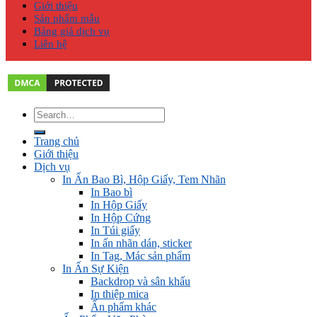
Giới thiệu
Sản phẩm mẫu
Bảng giá dịch vụ
Liên hệ
Trang chủ
Giới thiệu
Dịch vụ
In Ấn Bao Bì, Hộp Giấy, Tem Nhãn
In Bao bì
In Hộp Giấy
In Hộp Cứng
In Túi giấy
In ấn nhãn dán, sticker
In Tag, Mác sản phẩm
In Ấn Sự Kiện
Backdrop và sân khấu
In thiệp mica
Ấn phẩm khác