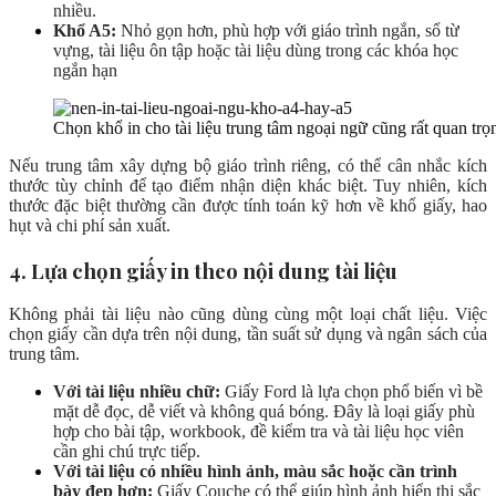
nhiều.
Khổ A5:
Nhỏ gọn hơn, phù hợp với giáo trình ngắn, sổ từ
vựng, tài liệu ôn tập hoặc tài liệu dùng trong các khóa học
ngắn hạn
Chọn khổ in cho tài liệu trung tâm ngoại ngữ cũng rất quan trọ
Nếu trung tâm xây dựng bộ giáo trình riêng, có thể cân nhắc kích
thước tùy chỉnh để tạo điểm nhận diện khác biệt. Tuy nhiên, kích
thước đặc biệt thường cần được tính toán kỹ hơn về khổ giấy, hao
hụt và chi phí sản xuất.
4. Lựa chọn giấy in theo nội dung tài liệu
Không phải tài liệu nào cũng dùng cùng một loại chất liệu. Việc
chọn giấy cần dựa trên nội dung, tần suất sử dụng và ngân sách của
trung tâm.
Với tài liệu nhiều chữ:
Giấy Ford là lựa chọn phổ biến vì bề
mặt dễ đọc, dễ viết và không quá bóng. Đây là loại giấy phù
hợp cho bài tập, workbook, đề kiểm tra và tài liệu học viên
cần ghi chú trực tiếp.
Với tài liệu có nhiều hình ảnh, màu sắc hoặc cần trình
bày đẹp hơn:
Giấy Couche có thể giúp hình ảnh hiển thị sắc