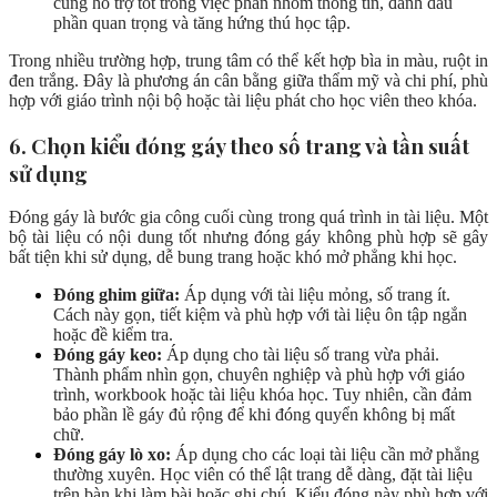
cũng hỗ trợ tốt trong việc phân nhóm thông tin, đánh dấu
phần quan trọng và tăng hứng thú học tập.
Trong nhiều trường hợp, trung tâm có thể kết hợp bìa in màu, ruột in
đen trắng. Đây là phương án cân bằng giữa thẩm mỹ và chi phí, phù
hợp với giáo trình nội bộ hoặc tài liệu phát cho học viên theo khóa.
6. Chọn kiểu đóng gáy theo số trang và tần suất
sử dụng
Đóng gáy là bước gia công cuối cùng trong quá trình in tài liệu. Một
bộ tài liệu có nội dung tốt nhưng đóng gáy không phù hợp sẽ gây
bất tiện khi sử dụng, dễ bung trang hoặc khó mở phẳng khi học.
Đóng ghim giữa:
Áp dụng với tài liệu mỏng, số trang ít.
Cách này gọn, tiết kiệm và phù hợp với tài liệu ôn tập ngắn
hoặc đề kiểm tra.
Đóng gáy keo:
Áp dụng cho tài liệu số trang vừa phải.
Thành phẩm nhìn gọn, chuyên nghiệp và phù hợp với giáo
trình, workbook hoặc tài liệu khóa học. Tuy nhiên, cần đảm
bảo phần lề gáy đủ rộng để khi đóng quyển không bị mất
chữ.
Đóng gáy lò xo:
Áp dụng cho các loại tài liệu cần mở phẳng
thường xuyên. Học viên có thể lật trang dễ dàng, đặt tài liệu
trên bàn khi làm bài hoặc ghi chú. Kiểu đóng này phù hợp với