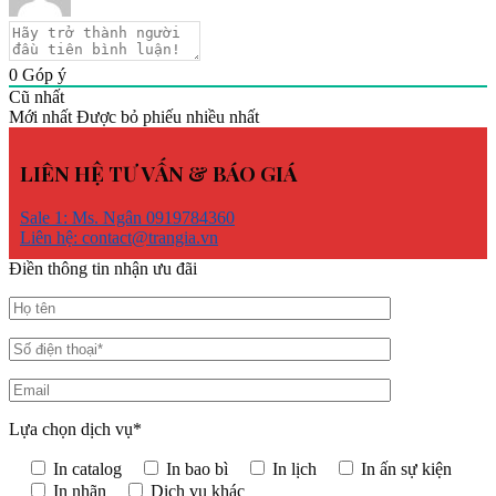
0
Góp ý
Cũ nhất
Mới nhất
Được bỏ phiếu nhiều nhất
LIÊN HỆ TƯ VẤN & BÁO GIÁ
Sale 1: Ms. Ngân 0919784360
Liên hệ: contact@trangia.vn
Điền thông tin nhận ưu đãi
Lựa chọn dịch vụ*
In catalog
In bao bì
In lịch
In ấn sự kiện
In nhãn
Dịch vụ khác