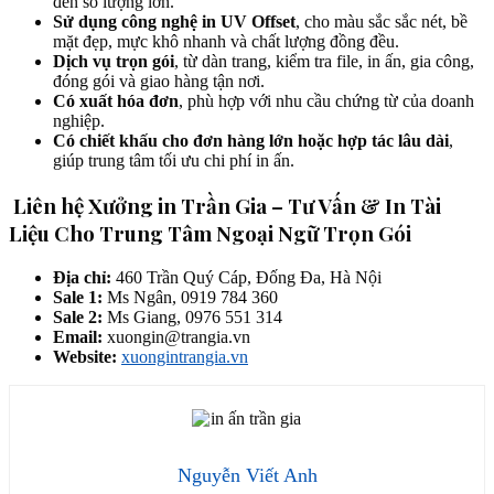
đến số lượng lớn.
Sử dụng công nghệ in UV Offset
, cho màu sắc sắc nét, bề
mặt đẹp, mực khô nhanh và chất lượng đồng đều.
Dịch vụ trọn gói
, từ dàn trang, kiểm tra file, in ấn, gia công,
đóng gói và giao hàng tận nơi.
Có xuất hóa đơn
, phù hợp với nhu cầu chứng từ của doanh
nghiệp.
Có chiết khấu cho đơn hàng lớn hoặc hợp tác lâu dài
,
giúp trung tâm tối ưu chi phí in ấn.
Liên hệ Xưởng in Trần Gia – Tư Vấn & In Tài
Liệu Cho Trung Tâm Ngoại Ngữ Trọn Gói
Địa chỉ:
460 Trần Quý Cáp, Đống Đa, Hà Nội
Sale 1:
Ms Ngân, 0919 784 360
Sale 2:
Ms Giang, 0976 551 314
Email:
xuongin@trangia.vn
Website:
xuongintrangia.vn
Nguyễn Viết Anh