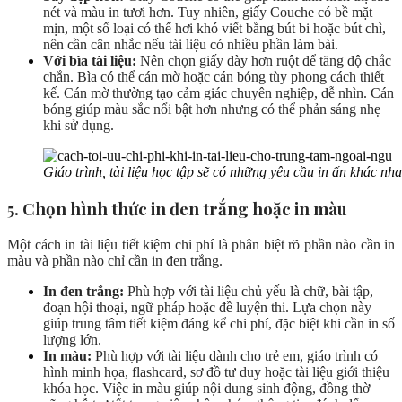
nét và màu in tươi hơn. Tuy nhiên, giấy Couche có bề mặt
mịn, một số loại có thể hơi khó viết bằng bút bi hoặc bút chì,
nên cần cân nhắc nếu tài liệu có nhiều phần làm bài.
Với bìa tài liệu:
Nên chọn giấy dày hơn ruột để tăng độ chắc
chắn. Bìa có thể cán mờ hoặc cán bóng tùy phong cách thiết
kế. Cán mờ thường tạo cảm giác chuyên nghiệp, dễ nhìn. Cán
bóng giúp màu sắc nổi bật hơn nhưng có thể phản sáng nhẹ
khi sử dụng.
Giáo trình, tài liệu học tập sẽ có những yêu cầu in ấn khác nh
5. Chọn hình thức in đen trắng hoặc in màu
Một cách in tài liệu tiết kiệm chi phí là phân biệt rõ phần nào cần in
màu và phần nào chỉ cần in đen trắng.
In đen trắng:
Phù hợp với tài liệu chủ yếu là chữ, bài tập,
đoạn hội thoại, ngữ pháp hoặc đề luyện thi. Lựa chọn này
giúp trung tâm tiết kiệm đáng kể chi phí, đặc biệt khi cần in số
lượng lớn.
In màu:
Phù hợp với tài liệu dành cho trẻ em, giáo trình có
hình minh họa, flashcard, sơ đồ tư duy hoặc tài liệu giới thiệu
khóa học. Việc in màu giúp nội dung sinh động, đồng thờ