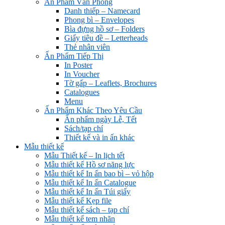
Ấn Phẩm Văn Phòng
Danh thiếp – Namecard
Phong bì – Envelopes
Bìa đựng hồ sơ – Folders
Giấy tiêu đề – Letterheads
Thẻ nhân viên
Ấn Phẩm Tiếp Thị
In Poster
In Voucher
Tờ gấp – Leaflets, Brochures
Catalogues
Menu
Ấn Phẩm Khác Theo Yêu Cầu
Ấn phẩm ngày Lễ, Tết
Sách/tạp chí
Thiết kế và in ấn khác
Mẫu thiết kế
Mẫu Thiết kế – In lịch tết
Mẫu thiết kế Hồ sơ năng lực
Mẫu thiết kế In ấn bao bì – vỏ hộp
Mẫu thiết kế In ấn Catalogue
Mẫu thiết kế In ấn Túi giấy
Mẫu thiết kế Kẹp file
Mẫu thiết kế sách – tạp chí
Mẫu thiết kế tem nhãn