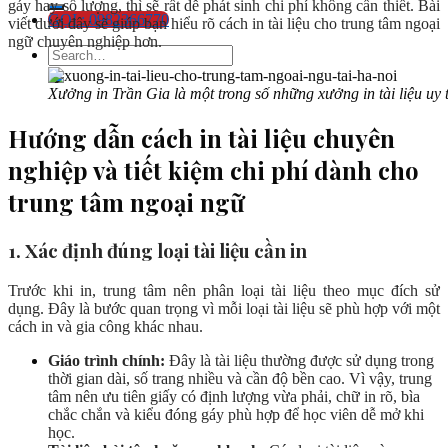
gáy hay số lượng, thì sẽ rất dễ phát sinh chi phí không cần thiết. Bài
GỌI : 0982366770
viết dưới đây sẽ giúp bạn hiểu rõ cách in tài liệu cho trung tâm ngoại
ngữ chuyên nghiệp hơn.
Xưởng in Trần Gia là một trong số những xưởng in tài liệu uy 
Hướng dẫn cách in tài liệu chuyên
nghiệp và tiết kiệm chi phí dành cho
trung tâm ngoại ngữ
1. Xác định đúng loại tài liệu cần in
Trước khi in, trung tâm nên phân loại tài liệu theo mục đích sử
dụng. Đây là bước quan trọng vì mỗi loại tài liệu sẽ phù hợp với một
cách in và gia công khác nhau.
Giáo trình chính:
Đây là tài liệu thường được sử dụng trong
thời gian dài, số trang nhiều và cần độ bền cao. Vì vậy, trung
tâm nên ưu tiên giấy có định lượng vừa phải, chữ in rõ, bìa
chắc chắn và kiểu đóng gáy phù hợp để học viên dễ mở khi
học.