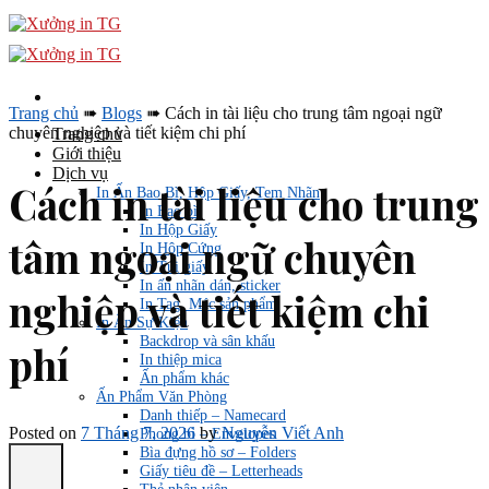
Skip
to
content
Trang chủ
➠
Blogs
➠
Cách in tài liệu cho trung tâm ngoại ngữ
chuyên nghiệp và tiết kiệm chi phí
Trang chủ
Giới thiệu
Dịch vụ
Cách in tài liệu cho trung
In Ấn Bao Bì, Hộp Giấy, Tem Nhãn
In Bao bì
In Hộp Giấy
tâm ngoại ngữ chuyên
In Hộp Cứng
In Túi giấy
In ấn nhãn dán, sticker
nghiệp và tiết kiệm chi
In Tag, Mác sản phẩm
In Ấn Sự Kiện
Backdrop và sân khấu
phí
In thiệp mica
Ấn phẩm khác
Ấn Phẩm Văn Phòng
Danh thiếp – Namecard
Posted on
7 Tháng 7, 2026
by
Nguyễn Viết Anh
Phong bì – Envelopes
Bìa đựng hồ sơ – Folders
Giấy tiêu đề – Letterheads