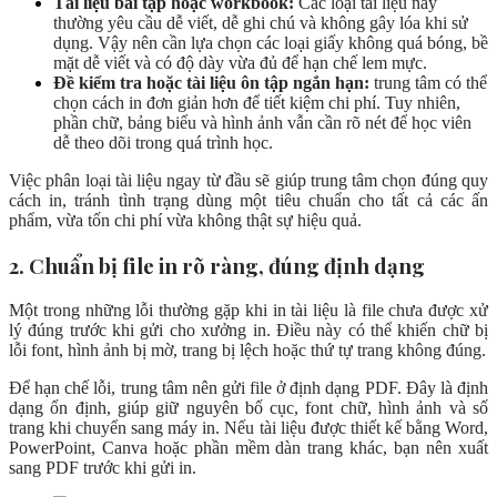
Tài liệu bài tập hoặc workbook:
Các loại tài liệu này
thường yêu cầu dễ viết, dễ ghi chú và không gây lóa khi sử
dụng. Vậy nên cần lựa chọn các loại giấy không quá bóng, bề
mặt dễ viết và có độ dày vừa đủ để hạn chế lem mực.
Đề kiểm tra hoặc tài liệu ôn tập ngắn hạn:
trung tâm có thể
chọn cách in đơn giản hơn để tiết kiệm chi phí. Tuy nhiên,
phần chữ, bảng biểu và hình ảnh vẫn cần rõ nét để học viên
dễ theo dõi trong quá trình học.
Việc phân loại tài liệu ngay từ đầu sẽ giúp trung tâm chọn đúng quy
cách in, tránh tình trạng dùng một tiêu chuẩn cho tất cả các ấn
phẩm, vừa tốn chi phí vừa không thật sự hiệu quả.
2. Chuẩn bị file in rõ ràng, đúng định dạng
Một trong những lỗi thường gặp khi in tài liệu là file chưa được xử
lý đúng trước khi gửi cho xưởng in. Điều này có thể khiến chữ bị
lỗi font, hình ảnh bị mờ, trang bị lệch hoặc thứ tự trang không đúng.
Để hạn chế lỗi, trung tâm nên gửi file ở định dạng PDF. Đây là định
dạng ổn định, giúp giữ nguyên bố cục, font chữ, hình ảnh và số
trang khi chuyển sang máy in. Nếu tài liệu được thiết kế bằng Word,
PowerPoint, Canva hoặc phần mềm dàn trang khác, bạn nên xuất
sang PDF trước khi gửi in.