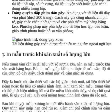
tài liệu bài tập, sổ từ vựng, tài liệu luyện viết hoặc giáo trình
dùng nhiều trong lớp.
Đóng quyền dập ghim dán gáy:
Áp dụng với tài liệu độ dày
vừa phải (dưới 200 trang). Cách này gia công nhanh, chi phí
rẻ, gáy chắc chắn nhờ ghim và che phủ thẩm mỹ bằng băng
keo. Phương pháp này phù hợp cho tài liệu học tập, tiểu luận,
giáo trình photo hoặc hồ sơ văn phòng.
Tài liệu đóng gáy xoắn được rất nhiều trung tâm ngoại ngữ lựa
7. In mẫu trước khi sản xuất số lượng lớn
Nếu trung tâm cần in tài liệu với số lượng lớn, nên in mẫu trước khi
sản xuất hàng loạt. Bản in mẫu giúp kiểm tra thực tế màu sắc, độ rõ
của chữ, độ dày giấy, cách đóng gáy và cảm giác sử dụng.
Đây là bước rất cần thiết với các bộ giáo trình mới, tài liệu thiết kế
riêng hoặc tài liệu có nhiều hình ảnh. Khi xem bản mẫu, trung tâm
có thể phát hiện những lỗi mà file mềm khó nhìn thấy, ví dụ chữ quá
nhỏ, lề gáy quá sát, giấy quá mỏng hoặc hình ảnh chưa đủ sắc nét.
Sau khi duyệt mẫu, xưởng in mới tiến hành sản xuất số lượng lớn.
Quy trình này giúp hạn chế rủi ro, giảm chi phí chỉnh sửa và đảm