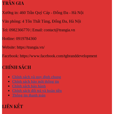
TRẦN GIA
Xưởng in: 460 Trần Quý Cáp - Đống Đa - Hà Nội
Văn phòng: 4 Tôn Thất Tùng, Đống Đa, Hà Nội
Tel: 0982366770 | Email: contact@trangia.vn
Hotline: 0919784360
Website: https://trangia.vn/
Facebook: https://www.facebook.com/tgbranddevelopment
CHÍNH SÁCH
Chính sách và quy định chung
Chính sách bảo mật thông tin
Chính sách bảo hành
Chính sách đổi trả và hoàn tiền
Thông tin thanh toán
LIÊN KẾT