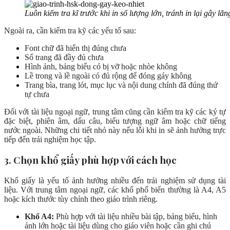
Luôn kiểm tra kĩ trước khi in số lượng lớn, tránh in lại gây lã
Ngoài ra, cần kiểm tra kỹ các yếu tố sau:
Font chữ đã hiển thị đúng chưa
Số trang đã đầy đủ chưa
Hình ảnh, bảng biểu có bị vỡ hoặc nhòe không
Lề trong và lề ngoài có đủ rộng để đóng gáy không
Trang bìa, trang lót, mục lục và nội dung chính đã đúng thứ
tự chưa
Đối với tài liệu ngoại ngữ, trung tâm cũng cần kiểm tra kỹ các ký tự
đặc biệt, phiên âm, dấu câu, biểu tượng ngữ âm hoặc chữ tiếng
nước ngoài. Những chi tiết nhỏ này nếu lỗi khi in sẽ ảnh hưởng trực
tiếp đến trải nghiệm học tập.
3. Chọn khổ giấy phù hợp với cách học
Khổ giấy là yếu tố ảnh hưởng nhiều đến trải nghiệm sử dụng tài
liệu. Với trung tâm ngoại ngữ, các khổ phổ biến thường là A4, A5
hoặc kích thước tùy chỉnh theo giáo trình riêng.
Khổ A4:
Phù hợp với tài liệu nhiều bài tập, bảng biểu, hình
ảnh lớn hoặc tài liệu dùng cho giáo viên hoặc cần ghi chú