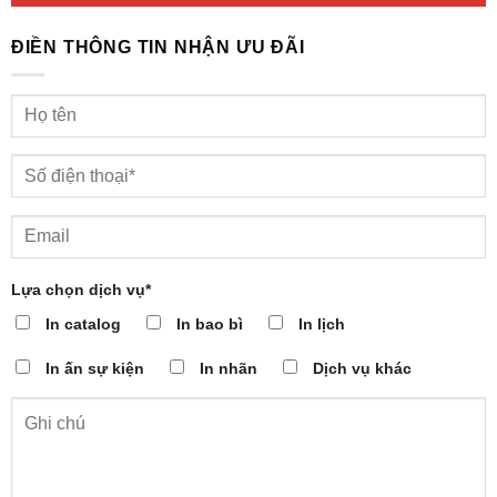
ĐIỀN THÔNG TIN NHẬN ƯU ĐÃI
Lựa chọn dịch vụ*
In catalog
In bao bì
In lịch
In ấn sự kiện
In nhãn
Dịch vụ khác