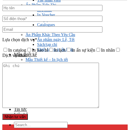
Thẻ nhân viên
Ấn Phẩm Tiếp Thị
In Poster
In Voucher
Tờ gấp – Leaflets, Brochures
Catalogues
Menu
Ấn Phẩm Khác Theo Yêu Cầu
Ấn phẩm ngày Lễ, Tết
Lựa chọn dịch vụ*
Sách/tạp chí
Thiết kế và in ấn khác
In catalog
In bao bì
In lịch
In ấn sự kiện
In nhãn
Mẫu thiết kế
Dịch vụ khác
Mẫu Thiết kế – In lịch tết
Mẫu thiết kế Hồ sơ năng lực
Mẫu thiết kế In ấn bao bì – vỏ hộp
Mẫu thiết kế In ấn Catalogue
Mẫu thiết kế In ấn Túi giấy
Mẫu thiết kế Kẹp file
Mẫu thiết kế sách – tạp chí
Mẫu thiết kế tem nhãn
Mẫu thiết kế thiệp cưới mica
Bảng báo giá
Tin tức
Liên hệ