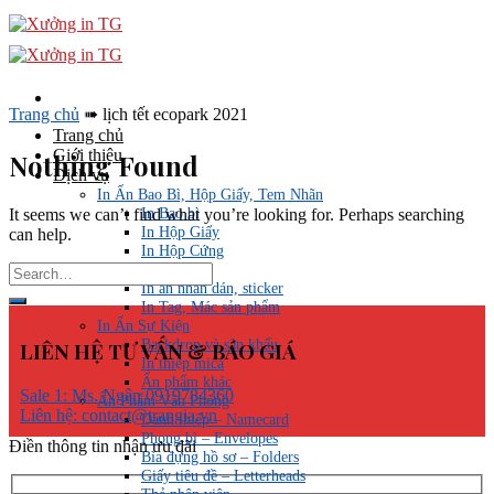
Skip
to
content
Trang chủ
➠
lịch tết ecopark 2021
Trang chủ
Giới thiệu
Nothing Found
Dịch vụ
In Ấn Bao Bì, Hộp Giấy, Tem Nhãn
In Bao bì
It seems we can’t find what you’re looking for. Perhaps searching
In Hộp Giấy
can help.
In Hộp Cứng
In Túi giấy
In ấn nhãn dán, sticker
In Tag, Mác sản phẩm
In Ấn Sự Kiện
Backdrop và sân khấu
LIÊN HỆ TƯ VẤN & BÁO GIÁ
In thiệp mica
Ấn phẩm khác
Sale 1: Ms. Ngân 0919784360
Ấn Phẩm Văn Phòng
Liên hệ: contact@trangia.vn
Danh thiếp – Namecard
Phong bì – Envelopes
Điền thông tin nhận ưu đãi
Bìa đựng hồ sơ – Folders
Giấy tiêu đề – Letterheads