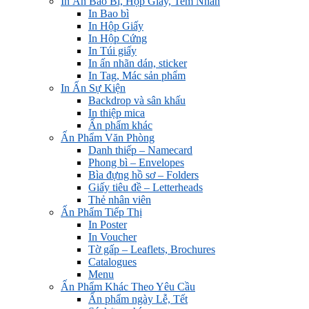
In Ấn Bao Bì, Hộp Giấy, Tem Nhãn
In Bao bì
In Hộp Giấy
In Hộp Cứng
In Túi giấy
In ấn nhãn dán, sticker
In Tag, Mác sản phẩm
In Ấn Sự Kiện
Backdrop và sân khấu
In thiệp mica
Ấn phẩm khác
Ấn Phẩm Văn Phòng
Danh thiếp – Namecard
Phong bì – Envelopes
Bìa đựng hồ sơ – Folders
Giấy tiêu đề – Letterheads
Thẻ nhân viên
Ấn Phẩm Tiếp Thị
In Poster
In Voucher
Tờ gấp – Leaflets, Brochures
Catalogues
Menu
Ấn Phẩm Khác Theo Yêu Cầu
Ấn phẩm ngày Lễ, Tết