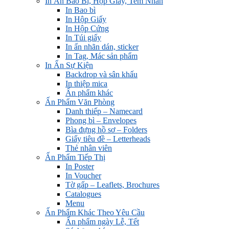
In Ấn Bao Bì, Hộp Giấy, Tem Nhãn
In Bao bì
In Hộp Giấy
In Hộp Cứng
In Túi giấy
In ấn nhãn dán, sticker
In Tag, Mác sản phẩm
In Ấn Sự Kiện
Backdrop và sân khấu
In thiệp mica
Ấn phẩm khác
Ấn Phẩm Văn Phòng
Danh thiếp – Namecard
Phong bì – Envelopes
Bìa đựng hồ sơ – Folders
Giấy tiêu đề – Letterheads
Thẻ nhân viên
Ấn Phẩm Tiếp Thị
In Poster
In Voucher
Tờ gấp – Leaflets, Brochures
Catalogues
Menu
Ấn Phẩm Khác Theo Yêu Cầu
Ấn phẩm ngày Lễ, Tết