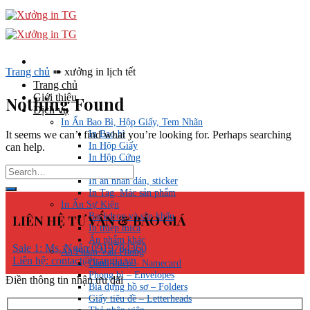
Skip
to
content
Trang chủ
➠
xưởng in lịch tết
Trang chủ
Giới thiệu
Nothing Found
Dịch vụ
In Ấn Bao Bì, Hộp Giấy, Tem Nhãn
In Bao bì
It seems we can’t find what you’re looking for. Perhaps searching
In Hộp Giấy
can help.
In Hộp Cứng
In Túi giấy
In ấn nhãn dán, sticker
In Tag, Mác sản phẩm
In Ấn Sự Kiện
Backdrop và sân khấu
LIÊN HỆ TƯ VẤN & BÁO GIÁ
In thiệp mica
Ấn phẩm khác
Sale 1: Ms. Ngân 0919784360
Ấn Phẩm Văn Phòng
Liên hệ: contact@trangia.vn
Danh thiếp – Namecard
Phong bì – Envelopes
Điền thông tin nhận ưu đãi
Bìa đựng hồ sơ – Folders
Giấy tiêu đề – Letterheads