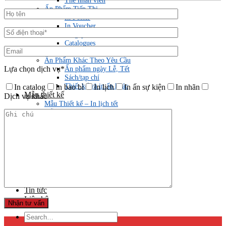
Thẻ nhân viên
Ấn Phẩm Tiếp Thị
In Poster
In Voucher
Tờ gấp – Leaflets, Brochures
Catalogues
Menu
Ấn Phẩm Khác Theo Yêu Cầu
Ấn phẩm ngày Lễ, Tết
Lựa chọn dịch vụ*
Sách/tạp chí
Thiết kế và in ấn khác
In catalog
In bao bì
In lịch
In ấn sự kiện
In nhãn
Mẫu thiết kế
Dịch vụ khác
Mẫu Thiết kế – In lịch tết
Mẫu thiết kế Hồ sơ năng lực
Mẫu thiết kế In ấn bao bì – vỏ hộp
Mẫu thiết kế In ấn Catalogue
Mẫu thiết kế In ấn Túi giấy
Mẫu thiết kế Kẹp file
Mẫu thiết kế sách – tạp chí
Mẫu thiết kế tem nhãn
Mẫu thiết kế thiệp cưới mica
Bảng báo giá
Tin tức
Liên hệ