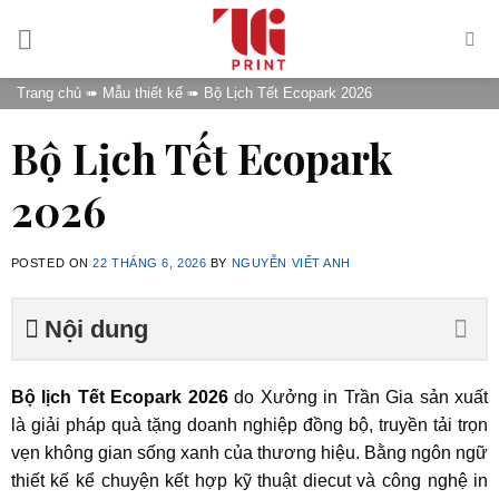
Skip
to
content
Trang chủ
➠
Mẫu thiết kế
➠
Bộ Lịch Tết Ecopark 2026
Bộ Lịch Tết Ecopark
2026
POSTED ON
22 THÁNG 6, 2026
BY
NGUYỄN VIẾT ANH
Nội dung
Bộ lịch Tết Ecopark 2026
do Xưởng in Trần Gia sản xuất
là giải pháp quà tặng doanh nghiệp đồng bộ, truyền tải trọn
vẹn không gian sống xanh của thương hiệu. Bằng ngôn ngữ
thiết kế kể chuyện kết hợp kỹ thuật diecut và công nghệ in