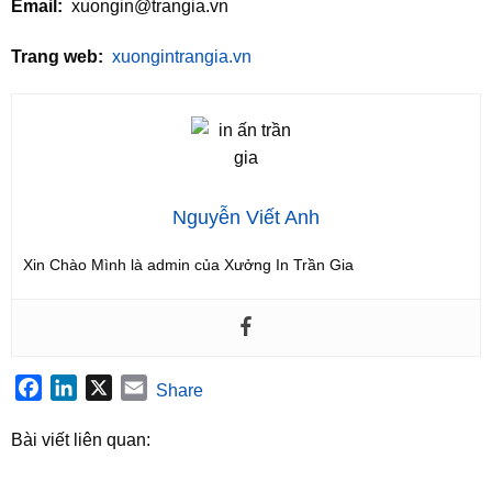
Email:
xuongin@trangia.vn
Trang web:
xuongintrangia.vn
Nguyễn Viết Anh
Xin Chào Mình là admin của Xưởng In Trần Gia
Facebook
LinkedIn
X
Email
Share
Bài viết liên quan: