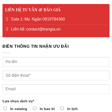
LIÊN HỆ TƯ VẤN & BÁO GIÁ
Sale 1: Ms. Ngân 0919784360
Liên hệ: contact@trangia.vn
ĐIỀN THÔNG TIN NHẬN ƯU ĐÃI
Lựa chọn dịch vụ*
In catalog
In bao bì
In lịch