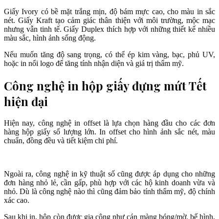
Giấy Ivory có bề mặt trắng mịn, độ bám mực cao, cho màu in sắc
nét. Giấy Kraft tạo cảm giác thân thiện với môi trường, mộc mạc
nhưng vẫn tinh tế. Giấy Duplex thích hợp với những thiết kế nhiều
màu sắc, hình ảnh sống động.
Nếu muốn tăng độ sang trọng, có thể ép kim vàng, bạc, phủ UV,
hoặc in nổi logo để tăng tính nhận diện và giá trị thẩm mỹ.
Công nghệ in hộp giấy đựng mứt Tết
hiện đại
Hiện nay, công nghệ in offset là lựa chọn hàng đầu cho các đơn
hàng hộp giấy số lượng lớn. In offset cho hình ảnh sắc nét, màu
chuẩn, đồng đều và tiết kiệm chi phí.
Ngoài ra, công nghệ in kỹ thuật số cũng được áp dụng cho những
đơn hàng nhỏ lẻ, cần gấp, phù hợp với các hộ kinh doanh vừa và
nhỏ. Dù là công nghệ nào thì cũng đảm bảo tính thẩm mỹ, độ chính
xác cao.
Sau khi in, hộp còn được gia công như cán màng bóng/mờ, bế hình,