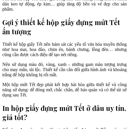
dán keo tự động, ép kim… giúp tăng độ bền và vẻ đẹp cho sản
phẩm.
Gợi ý thiết kế hộp giấy đựng mứt Tết
ấn tượng
Thiết kế hộp giấy Tết nên bám sát các yếu tố văn hóa truyền thống
như hoa mai, hoa đào, chim én, bánh chưng, lồng đèn… nhưng
cũng cần được cách điệu để tạo nét riêng.
Nên sử dụng màu đỏ, vàng, xanh – những gam màu tượng trưng
cho may mắn, tài lộc. Thiết kế cần cân đối giữa hình ảnh và khoảng
trắng để hộp không bị rối mắt.
Một hộp mứt Tết đẹp phải kết hợp hài hòa giữa thiết kế và công
năng sử dụng: dễ đóng mở, chắc chắn, dễ bảo quản và có thể tái sử
dụng sau Tết.
In hộp giấy đựng mứt Tết ở đâu uy tín,
giá tốt?