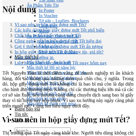
Thẻ nhân viên
Ấn Phẩm Tiếp Thị
Nội dung
In Poster
In Voucher
Tờ gấp – Leaflets, Brochures
Vì sao nên in hộp giấy đựng mứt Tết?
Catalogues
Các kiểu dáng hộp giấy đựng mứt Tết phổ biến
Menu
Chất liệu in hộp giấy đựng mứt Tết
Ấn Phẩm Khác Theo Yêu Cầu
Công nghệ in hộp giấy đựng mứt Tết hiện đại
Ấn phẩm ngày Lễ, Tết
Gợi ý thiết kế hộp giấy đựng mứt Tết ấn tượng
Sách/tạp chí
In hộp giấy đựng mứt Tết ở đâu uy tín, giá tốt?
Thiết kế và in ấn khác
Mẫu thiết kế
Cam kết từ xưởng in
Mẫu Thiết kế – In lịch tết
Liên hệ in hộp giấy đựng mứt Tết ngay hôm nay
Mẫu thiết kế Hồ sơ năng lực
Mẫu thiết kế In ấn bao bì – vỏ hộp
Tết Nguyên Đán là thời điểm vàng để doanh nghiệp tri ân khách
Mẫu thiết kế In ấn Catalogue
hàng, đối tác thông qua những món quà chỉn chu, ý nghĩa. Trong
Mẫu thiết kế In ấn Túi giấy
đó, hộp giấy đựng mứt Tết không chỉ là bao bì mà còn là đại diện
Mẫu thiết kế Kẹp file
cho hình ảnh thương hiệu. Không chỉ các thương hiệu lớn mà cả các
Mẫu thiết kế sách – tạp chí
cơ sở sản xuất, tiểu thương cũng đang chuyển dịch sang bao bì giấy
Mẫu thiết kế tem nhãn
thay vì túi nilon hay hộp nhựa. Vì sao xu hướng này ngày càng phát
Mẫu thiết kế thiệp cưới mica
triển mạnh mẽ? Cùng tìm hiểu ngay dưới đây.
Bảng báo giá
Tin tức
Vì sao nên in hộp giấy đựng mứt Tết?
Liên hệ
Thị trường quà Tết ngày càng khắt khe. Người tiêu dùng không chỉ