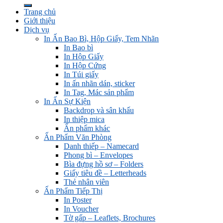
Trang chủ
Giới thiệu
Dịch vụ
In Ấn Bao Bì, Hộp Giấy, Tem Nhãn
In Bao bì
In Hộp Giấy
In Hộp Cứng
In Túi giấy
In ấn nhãn dán, sticker
In Tag, Mác sản phẩm
In Ấn Sự Kiện
Backdrop và sân khấu
In thiệp mica
Ấn phẩm khác
Ấn Phẩm Văn Phòng
Danh thiếp – Namecard
Phong bì – Envelopes
Bìa đựng hồ sơ – Folders
Giấy tiêu đề – Letterheads
Thẻ nhân viên
Ấn Phẩm Tiếp Thị
In Poster
In Voucher
Tờ gấp – Leaflets, Brochures