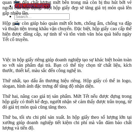
quan tâm đến chất lượng mứt bên trong mà còn bị thu hút bởi vẻ
GỌI : 0982366770
ngoài của hộp đựng. Một hộp giấy đẹp sẽ tăng giá trị món quà lên
gấp nhiều lần.
Hộp giấy còn giúp bảo quản mứt tốt hơn, chống ẩm, chống va đập
và thuận tiện trong khâu vận chuyển. Đặc biệt, hộp giấy cao cấp thể
hiện được đẳng cấp, sự tinh tế và tôn vinh văn hóa quà biếu ngày
Tết cổ truyền.
Việc in hộp giấy riêng giúp doanh nghiệp tạo sự khác biệt hoàn toàn
so với sản phẩm đại trà. Bạn có thể tùy chọn từ chất liệu, kích
thước, thiết kế, màu sắc đến công nghệ in.
Thứ nhất, tạo dấu ấn thương hiệu riêng. Hộp giấy có thể in logo,
slogan, hình ảnh đặc trưng để tăng độ nhận diện.
Thứ hai, nâng cao giá trị sản phẩm. Mứt Tết nếu được đựng trong
hộp giấy có thiết kế đẹp, người nhận sẽ cảm thấy được trân trọng, từ
đó giá trị món quà cũng tăng theo.
Thứ ba, tối ưu chi phí sản xuất. In hộp giấy theo số lượng lớn tại
xưởng giúp doanh nghiệp tiết kiệm chi phí mà vẫn đảm bảo chất
lượng và tiến độ.