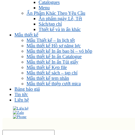
Catalogues
Menu
Ấn Phẩm Khác Theo Yêu Cầu
Ấn phẩm ngày Lễ, Tết
Sách/tạp chí
Thiết kế và in ấn khác
Mẫu thiết kế
Mẫu Thiết kế – In lịch tết
Mẫu thiết kế Hồ sơ năng lực
Mẫu thiết kế In ấn bao bì – vỏ hộp
Mẫu thiết kế In ấn Catalogue
Mẫu thiết kế In ấn Túi giấy
Mẫu thiết kế Kẹp file
Mẫu thiết kế sách – tạp chí
Mẫu thiết kế tem nhãn
Mẫu thiết kế thiệp cưới mica
Bảng báo giá
Tin tức
Liên hệ