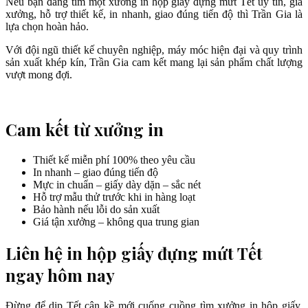
Nếu bạn đang tìm một xưởng in hộp giấy đựng mứt Tết uy tín, giá
xưởng, hỗ trợ thiết kế, in nhanh, giao đúng tiến độ thì Trần Gia là
lựa chọn hoàn hảo.
Với đội ngũ thiết kế chuyên nghiệp, máy móc hiện đại và quy trình
sản xuất khép kín, Trần Gia cam kết mang lại sản phẩm chất lượng
vượt mong đợi.
Cam kết từ xưởng in
Thiết kế miễn phí 100% theo yêu cầu
In nhanh – giao đúng tiến độ
Mực in chuẩn – giấy dày dặn – sắc nét
Hỗ trợ mẫu thử trước khi in hàng loạt
Bảo hành nếu lỗi do sản xuất
Giá tận xưởng – không qua trung gian
Liên hệ in hộp giấy đựng mứt Tết
ngay hôm nay
Đừng để dịp Tết cận kề mới cuống cuồng tìm xưởng in hộp giấy.