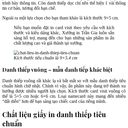
trình bày thông tin. Còn danh thiếp dọc chỉ nên thể hiện 1 vài thông
tin cơ bản, tương đối hạn chế.
Ngoài ra một lựa chọn cho bạn tham khảo là kích thước 9×5 cm.
Nếu bạn muốn đặt in card visit theo yêu cầu với kích
thước và kiểu dáng khác, Xưởng in Trần Gia luôn sẵn
sàng hỗ trợ, mang đến cho bạn những sản phẩm in ấn
chất lượng cao và giá thành tại xưởng.
Kích thước tiêu chuẩn là 9×5.4 cm
Danh thiếp vuông – mẫu danh tiếp khác biệt
Danh thiếp vuông rất khác lạ và bắt mắt so với mẫu danh thiếp tiêu
chuẩn hình chữ nhật. Chính vì vậy, ấn phẩm này đang trở thành xu
hướng được nhiều người lựa chọn. Kích thước card visit vuông có
thể là 5×5 cm hoặc 6×6 cm. Loại namecard này mang đến nhiều
“đất diễn” hơn để bạn sáng tạo chiếc card của riêng mình.
Chất liệu giấy in danh thiếp tiêu
chuẩn