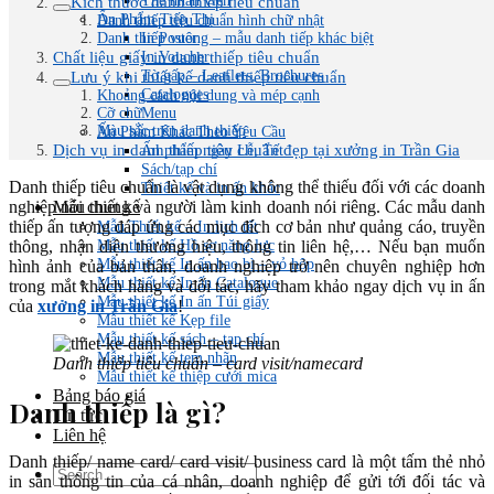
Thẻ nhân viên
Kích thước danh thiếp tiêu chuẩn
Ấn Phẩm Tiếp Thị
Danh thiếp tiêu chuẩn hình chữ nhật
In Poster
Danh thiếp vuông – mẫu danh tiếp khác biệt
Chất liệu giấy in danh thiếp tiêu chuẩn
In Voucher
Tờ gấp – Leaflets, Brochures
Lưu ý khi thiết kế danh thiếp tiêu chuẩn
Catalogues
Khoảng cách nội dung và mép cạnh
Menu
Cỡ chữ
Màu sắc trên danh thiếp
Ấn Phẩm Khác Theo Yêu Cầu
Dịch vụ in danh thiếp tiêu chuẩn đẹp tại xưởng in Trần Gia
Ấn phẩm ngày Lễ, Tết
Sách/tạp chí
Danh thiếp tiêu chuẩn là vật dụng không thể thiếu đối với các doanh
Thiết kế và in ấn khác
nghiệp nói chung và người làm kinh doanh nói riêng. Các mẫu danh
Mẫu thiết kế
thiếp ấn tượng đáp ứng các mục đích cơ bản như quảng cáo, truyền
Mẫu Thiết kế – In lịch tết
Mẫu thiết kế Hồ sơ năng lực
thông, nhận diện thương hiệu, thông tin liên hệ,… Nếu bạn muốn
Mẫu thiết kế In ấn bao bì – vỏ hộp
hình ảnh của bản thân, doanh nghiệp trở nên chuyên nghiệp hơn
Mẫu thiết kế In ấn Catalogue
trong mắt khách hàng và đối tác, hãy tham khảo ngay dịch vụ in ấn
Mẫu thiết kế In ấn Túi giấy
của
xưởng in Trần Gia
!
Mẫu thiết kế Kẹp file
Mẫu thiết kế sách – tạp chí
Mẫu thiết kế tem nhãn
Danh thiếp tiêu chuẩn – card visit/namecard
Mẫu thiết kế thiệp cưới mica
Bảng báo giá
Danh thiếp là gì?
Tin tức
Liên hệ
Danh thiếp/ name card/ card visit/ business card là một tấm thẻ nhỏ
in sẵn thông tin của cá nhân, doanh nghiệp để gửi tới đối tác và