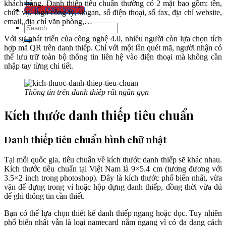
khách hàng. Danh thiếp tiêu chuẩn thường có 2 mặt bao gồm: tên,
GỌI : 0982366770
chức vụ, logo công ty, slogan, số điện thoại, số fax, địa chỉ website,
email, địa chỉ văn phòng,…
Với sự phát triển của công nghệ 4.0, nhiều người còn lựa chọn tích
hợp mã QR trên danh thiếp. Chỉ với một lần quét mã, người nhận có
thể lưu trữ toàn bộ thông tin liên hệ vào điện thoại mà không cần
nhập tay từng chi tiết.
Thông tin trên danh thiếp rất ngắn gọn
Kích thước danh thiếp tiêu chuẩn
Danh thiếp tiêu chuẩn hình chữ nhật
Tại mỗi quốc gia, tiêu chuẩn về kích thước danh thiếp sẽ khác nhau.
Kích thước tiêu chuẩn tại Việt Nam là 9×5.4 cm (tương đương với
3.5×2 inch trong photoshop). Đây là kích thước phổ biến nhất, vừa
vặn để đựng trong ví hoặc hộp đựng danh thiếp, đồng thời vừa đủ
để ghi thông tin cần thiết.
Bạn có thể lựa chọn thiết kế danh thiếp ngang hoặc dọc. Tuy nhiên
phổ biến nhất vẫn là loại namecard nằm ngang vì có đa dạng cách