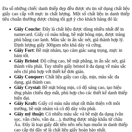
Đa số những chiếc danh thiếp đẹp đều được ưu tin sử dụng chất liệu
giấy cao cấp với mực in chất lượng. Một số chất liệu in danh thiếp
tiêu chuẩn thường được chúng tôi gợi ý cho khách hàng đó là:
Giấy Couche
: Đây là chất liệu được dùng nhiều nhất để in
namecard. Giấy có màu trắng, bề mặt bóng mịn, được tráng
phủ bằng cao lanh. Màu sắc in ấn sắc nét, giá thành hợp lý.
Định lượng giấy 300gsm nên khá dày và cứng.
Giấy Fort
: Bề mặt nhám, tạo cảm giác sang trọng, mực in
bám tốt.
Giấy Bristol
: Độ cứng cao, bề mặt phẳng, in ấn sắc nét, giá
thành vừa phải. Tuy nhiên giấy bristol ít đa dạng về màu sắc
nên chỉ phù hợp với thiết kế đơn giản.
Giấy Conquer:
Chất liệu giấy cao cấp, mịn, màu sắc đa
dạng, giá thành cao.
Giấy Crystal:
Bề mặt bóng mịn, có độ sáng cao, tạo hiệu
ứng phản chiếu đẹp mắt, phù hợp cho các thiết kế danh thiếp
hiện đại.
Giấy Kraft:
Giấy có màu nâu nhạt rất thân thiện với môi
trường, bề mặt nhám và có độ dày vừa phải.
Giấy mỹ thuật:
Có nhiều màu sắc và bề mặt đa dạng (vân
sọc, vân chéo, vân da…), thường được nhập khẩu từ châu
Âu. Đây là loại giấy đắt tiền nên nếu bạn muốn in danh thiếp
cao cấp thì đây sẽ là chất liệu giấy hoàn hảo nhất.