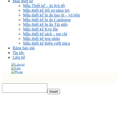
Mẫu thiết kế
Mẫu Thiết kế – In lịch tết
Mẫu thiết kế Hồ sơ năng lực
Mẫu thiết kế In ấn bao bì – vỏ hộp
Mẫu thiết kế In ấn Catalogue
Mẫu thiết kế In ấn Túi giấy
Mẫu thiết kế Kẹp file
Mẫu thiết kế sách – tạp chí
Mẫu thiết kế tem nhãn
Mẫu thiết kế thiệp cưới mica
Bảng báo giá
Tin tức
Liên hệ
Insert