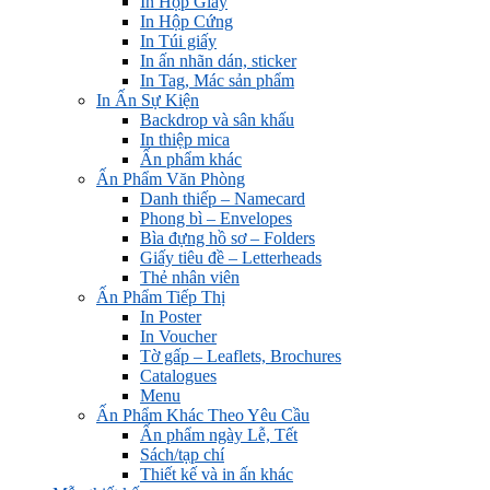
In Hộp Giấy
In Hộp Cứng
In Túi giấy
In ấn nhãn dán, sticker
In Tag, Mác sản phẩm
In Ấn Sự Kiện
Backdrop và sân khấu
In thiệp mica
Ấn phẩm khác
Ấn Phẩm Văn Phòng
Danh thiếp – Namecard
Phong bì – Envelopes
Bìa đựng hồ sơ – Folders
Giấy tiêu đề – Letterheads
Thẻ nhân viên
Ấn Phẩm Tiếp Thị
In Poster
In Voucher
Tờ gấp – Leaflets, Brochures
Catalogues
Menu
Ấn Phẩm Khác Theo Yêu Cầu
Ấn phẩm ngày Lễ, Tết
Sách/tạp chí
Thiết kế và in ấn khác