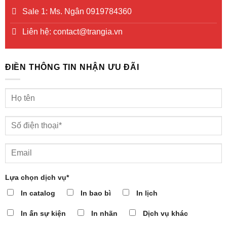
Sale 1: Ms. Ngân 0919784360
Liên hệ: contact@trangia.vn
ĐIỀN THÔNG TIN NHẬN ƯU ĐÃI
Lựa chọn dịch vụ*
In catalog
In bao bì
In lịch
In ấn sự kiện
In nhãn
Dịch vụ khác