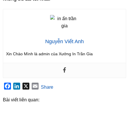
Nguyễn Viết Anh
Xin Chào Mình là admin của Xưởng In Trần Gia
Facebook
LinkedIn
X
Email
Share
Bài viết liên quan: