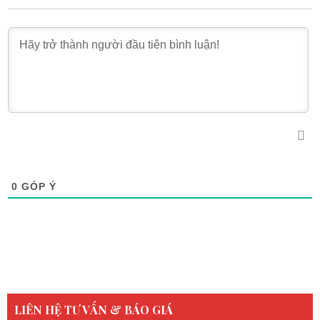
0
GÓP Ý
LIÊN HỆ TƯ VẤN & BÁO GIÁ