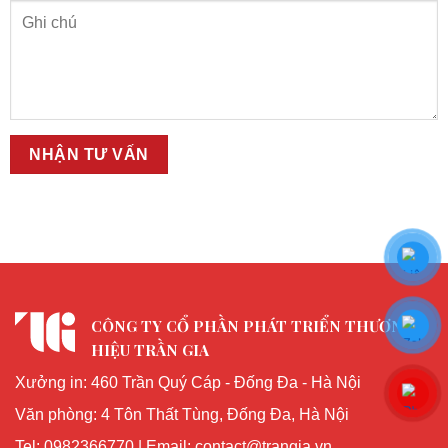
CÔNG TY CỔ PHẦN PHÁT TRIỂN THƯƠNG
HIỆU TRẦN GIA
Xưởng in: 460 Trần Quý Cáp - Đống Đa - Hà Nội
Văn phòng: 4 Tôn Thất Tùng, Đống Đa, Hà Nội
Tel: 0982366770 | Email: contact@trangia.vn