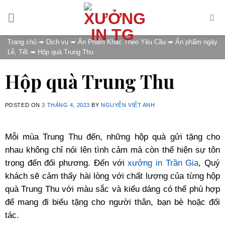
Skip
to
content
Trang chủ
➠
Dịch vụ
➠
Ấn Phẩm Khác Theo Yêu Cầu
➠
Ấn phẩm ngày
Lễ, Tết
➠
Hộp quà Trung Thu
Hộp quà Trung Thu
POSTED ON
3 THÁNG 4, 2023
BY
NGUYỄN VIẾT ANH
Mỗi mùa Trung Thu đến, những hộp quà gửi tặng cho
nhau không chỉ nói lên tình cảm mà còn thể hiện sự tôn
trọng đến đối phương. Đến với
xưởng in Trần Gia
, Quý
khách sẽ cảm thấy hài lòng với chất lượng của từng hộp
quà Trung Thu với màu sắc và kiểu dáng có thể phù hợp
để mang đi biếu tặng cho người thân, bạn bè hoặc đối
tác.