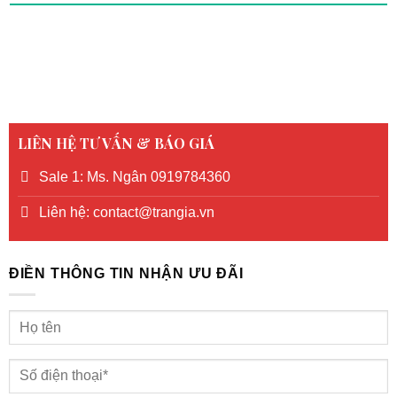
LIÊN HỆ TƯ VẤN & BÁO GIÁ
Sale 1: Ms. Ngân 0919784360
Liên hệ: contact@trangia.vn
ĐIỀN THÔNG TIN NHẬN ƯU ĐÃI