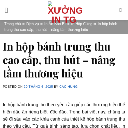
Skip
to
content
Trang chủ
➠
Dịch vụ
➠
In Ấn Bao Bì
➠
In Hộp Cứng
➠
In hộp bánh
trung thu cao cấp, thu hút – nâng tầm thương hiệu
In hộp bánh trung thu
cao cấp, thu hút – nâng
tầm thương hiệu
POSTED ON
20 THÁNG 6, 2025
BY
CAO HÙNG
In hộp bánh trung thu theo yêu cầu giúp các thương hiệu thể
hiện dấu ấn riêng biệt, độc đáo. Trong bài viết này, chúng ta
sẽ đi sâu vào các khía cạnh của thiết kế hộp bánh trung thu
theo yêu cầu. Từ quá trình sáng tạo, lựa chọn chất liệu, in