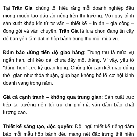
Tại
Trần Gia
, chúng tôi hiểu rằng mỗi doanh nghiệp đều
mong muốn tạo dấu ấn riêng trên thị trường. Với quy trình
sản xuất khép kín từ tư vấn – thiết kế – in ấn – gia công –
đóng gói và vận chuyển,
Trần Gia
là lựa chọn đáng tin cậy
để bạn yên tâm đặt in hộp bánh trung thu mỗi mùa vụ.
Đảm bảo đúng tiến độ giao hàng
: Trung thu là mùa vụ
ngắn hạn, chỉ kéo dài chưa đầy một tháng. Vì vậy, yếu tố
“đúng hẹn” cực kỳ quan trọng. Chúng tôi cam kết giao đúng
thời gian như thỏa thuận, giúp bạn không bỏ lỡ cơ hội kinh
doanh vàng trong năm.
Giá cả cạnh tranh – không qua trung gian
: Sản xuất trực
tiếp tại xưởng nên tối ưu chi phí mà vẫn đảm bảo chất
lượng cao.
Thiết kế sáng tạo, độc quyền
: Đội ngũ thiết kế riêng đảm
bảo mỗi mẫu hộp bánh đều mang nét đặc trưng thể hiện