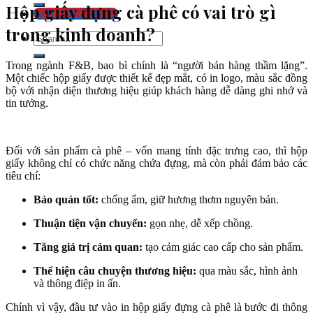
Hộp giấy đựng cà phê có vai trò gì
GỌI : 0982366770
trong kinh doanh?
Trong ngành F&B, bao bì chính là “người bán hàng thầm lặng”.
Một chiếc hộp giấy được thiết kế đẹp mắt, có in logo, màu sắc đồng
bộ với nhận diện thương hiệu giúp khách hàng dễ dàng ghi nhớ và
tin tưởng.
Đối với sản phẩm cà phê – vốn mang tính đặc trưng cao, thì hộp
giấy không chỉ có chức năng chứa đựng, mà còn phải đảm bảo các
tiêu chí:
Bảo quản tốt:
chống ẩm, giữ hương thơm nguyên bản.
Thuận tiện vận chuyển:
gọn nhẹ, dễ xếp chồng.
Tăng giá trị cảm quan:
tạo cảm giác cao cấp cho sản phẩm.
Thể hiện câu chuyện thương hiệu:
qua màu sắc, hình ảnh
và thông điệp in ấn.
Chính vì vậy, đầu tư vào in hộp giấy đựng cà phê là bước đi thông