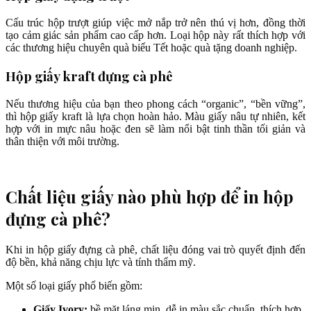
Cấu trúc hộp trượt giúp việc mở nắp trở nên thú vị hơn, đồng thời
tạo cảm giác sản phẩm cao cấp hơn. Loại hộp này rất thích hợp với
các thương hiệu chuyên quà biếu Tết hoặc quà tặng doanh nghiệp.
Hộp giấy kraft đựng cà phê
Nếu thương hiệu của bạn theo phong cách “organic”, “bền vững”,
thì hộp giấy kraft là lựa chọn hoàn hảo. Màu giấy nâu tự nhiên, kết
hợp với in mực nâu hoặc đen sẽ làm nổi bật tinh thần tối giản và
thân thiện với môi trường.
Chất liệu giấy nào phù hợp để in hộp
đựng cà phê?
Khi in hộp giấy đựng cà phê, chất liệu đóng vai trò quyết định đến
độ bền, khả năng chịu lực và tính thẩm mỹ.
Một số loại giấy phổ biến gồm:
Giấy Ivory:
bề mặt láng mịn, dễ in màu sắc chuẩn, thích hợp