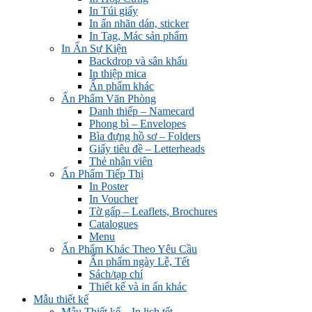
In Túi giấy
In ấn nhãn dán, sticker
In Tag, Mác sản phẩm
In Ấn Sự Kiện
Backdrop và sân khấu
In thiệp mica
Ấn phẩm khác
Ấn Phẩm Văn Phòng
Danh thiếp – Namecard
Phong bì – Envelopes
Bìa đựng hồ sơ – Folders
Giấy tiêu đề – Letterheads
Thẻ nhân viên
Ấn Phẩm Tiếp Thị
In Poster
In Voucher
Tờ gấp – Leaflets, Brochures
Catalogues
Menu
Ấn Phẩm Khác Theo Yêu Cầu
Ấn phẩm ngày Lễ, Tết
Sách/tạp chí
Thiết kế và in ấn khác
Mẫu thiết kế
Mẫu Thiết kế – In lịch tết