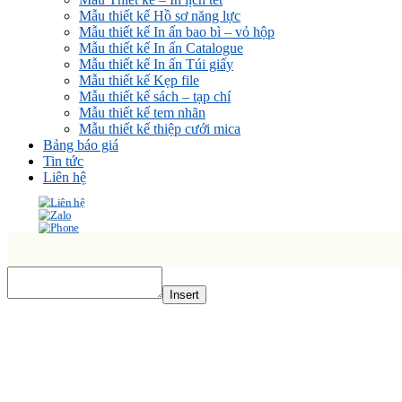
Mẫu thiết kế Hồ sơ năng lực
Mẫu thiết kế In ấn bao bì – vỏ hộp
Mẫu thiết kế In ấn Catalogue
Mẫu thiết kế In ấn Túi giấy
Mẫu thiết kế Kẹp file
Mẫu thiết kế sách – tạp chí
Mẫu thiết kế tem nhãn
Mẫu thiết kế thiệp cưới mica
Bảng báo giá
Tin tức
Liên hệ
Insert