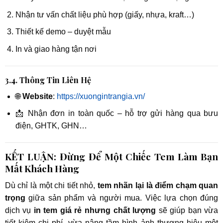
Nhận tư vấn chất liệu phù hợp (giấy, nhựa, kraft…)
Thiết kế demo – duyệt mẫu
In và giao hàng tận nơi
3.4. Thông Tin Liên Hệ
🌐
Website
:
https://xuongintrangia.vn/
📩 Nhận đơn in toàn quốc – hỗ trợ gửi hàng qua bưu
điện, GHTK, GHN…
KẾT LUẬN: Đừng Để Một Chiếc Tem Làm Bạn
Mất Khách Hàng
Dù chỉ là một chi tiết nhỏ,
tem nhãn lại là điểm chạm quan
trọng
giữa sản phẩm và người mua. Việc lựa chọn đúng
dịch vụ
in tem giá rẻ nhưng chất lượng
sẽ giúp bạn vừa
tiết kiệm chi phí, vừa nâng tầm hình ảnh thương hiệu một