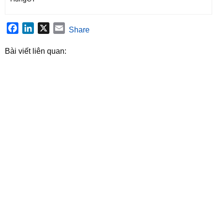
Facebook
LinkedIn
X
Email
Share
Bài viết liên quan: