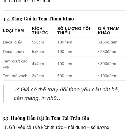
Có hỗ trợ in test mẫu
3.2. Bảng Giá In Tem Tham Khảo
KÍCH
SỐ LƯỢNG TỐI
GIÁ THAM
LOẠI TEM
THƯỚC
THIỂU
KHẢO
Decal giấy
5x5cm
100 tem
~150đ/tem
Decal nhựa
5x5cm
100 tem
~250đ/tem
Tem kraft cao
4x4cm
100 tem
~300đ/tem
cấp
Tem mã vạch
3x2cm
500 tem
~100đ/tem
📌
Giá có thể thay đổi theo yêu cầu cắt bế,
cán màng, in nhũ…
3.3. Hướng Dẫn Đặt In Tem Tại Trần Gia
Gửi yêu cầu về kích thước – nội dung – số lượng