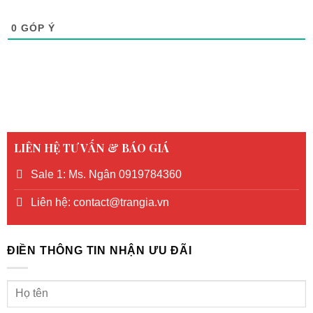
0
GÓP Ý
LIÊN HỆ TƯ VẤN & BÁO GIÁ
Sale 1: Ms. Ngân 0919784360
Liên hệ: contact@trangia.vn
ĐIỀN THÔNG TIN NHẬN ƯU ĐÃI