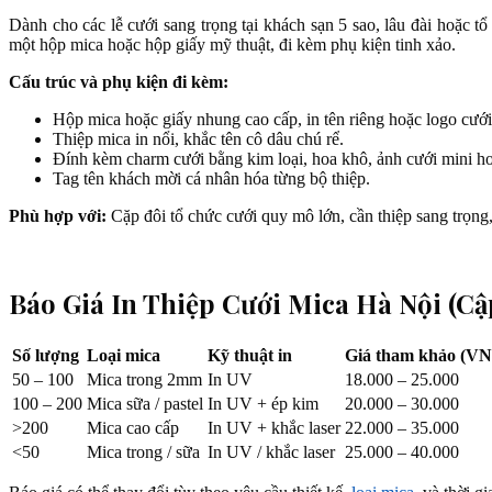
Dành cho các lễ cưới sang trọng tại khách sạn 5 sao, lâu đài hoặc 
một hộp mica hoặc hộp giấy mỹ thuật, đi kèm phụ kiện tinh xảo.
Cấu trúc và phụ kiện đi kèm:
Hộp mica hoặc giấy nhung cao cấp, in tên riêng hoặc logo cưới
Thiệp mica in nổi, khắc tên cô dâu chú rể.
Đính kèm charm cưới bằng kim loại, hoa khô, ảnh cưới mini ho
Tag tên khách mời cá nhân hóa từng bộ thiệp.
Phù hợp với:
Cặp đôi tổ chức cưới quy mô lớn, cần thiệp sang trọng,
Báo Giá In Thiệp Cưới Mica Hà Nội (Cậ
Số lượng
Loại mica
Kỹ thuật in
Giá tham khảo (VN
50 – 100
Mica trong 2mm
In UV
18.000 – 25.000
100 – 200
Mica sữa / pastel
In UV + ép kim
20.000 – 30.000
>200
Mica cao cấp
In UV + khắc laser
22.000 – 35.000
<50
Mica trong / sữa
In UV / khắc laser
25.000 – 40.000