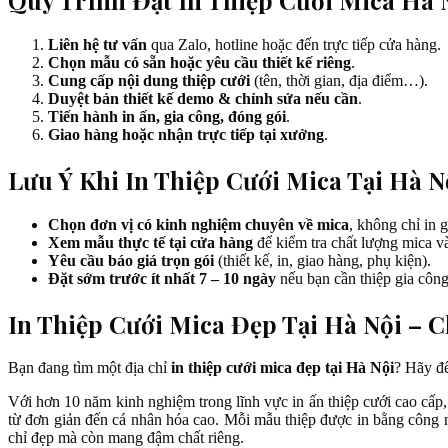
Liên hệ tư vấn
qua Zalo, hotline hoặc đến trực tiếp cửa hàng.
Chọn mẫu có sẵn hoặc yêu cầu thiết kế riêng
.
Cung cấp nội dung thiệp cưới
(tên, thời gian, địa điểm…).
Duyệt bản thiết kế demo & chỉnh sửa nếu cần
.
Tiến hành in ấn, gia công, đóng gói
.
Giao hàng hoặc nhận trực tiếp tại xưởng
.
Lưu Ý Khi In Thiệp Cưới Mica Tại Hà N
Chọn đơn vị có kinh nghiệm chuyên về mica
, không chỉ in 
Xem mẫu thực tế tại cửa hàng
để kiểm tra chất lượng mica và
Yêu cầu báo giá trọn gói
(thiết kế, in, giao hàng, phụ kiện).
Đặt sớm trước ít nhất 7 – 10 ngày
nếu bạn cần thiệp gia công
In Thiệp Cưới Mica Đẹp Tại Hà Nội – 
Bạn đang tìm một địa chỉ
in thiệp cưới mica đẹp tại Hà Nội
? Hãy đ
Với hơn 10 năm kinh nghiệm trong lĩnh vực in ấn thiệp cưới cao cấp, 
từ đơn giản đến cá nhân hóa cao. Mỗi mẫu thiệp được in bằng công
chỉ đẹp mà còn mang đậm chất riêng.