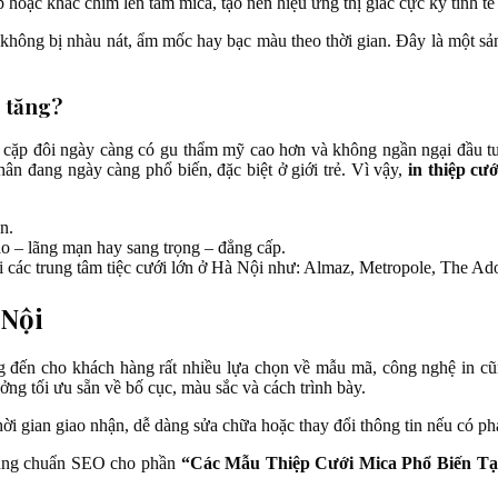
tiếp hoặc khắc chìm lên tấm mica, tạo nên hiệu ứng thị giác cực kỳ tinh tế
, không bị nhàu nát, ẩm mốc hay bạc màu theo thời gian. Đây là một 
g tăng?
 cặp đôi ngày càng có gu thẩm mỹ cao hơn và không ngần ngại đầu tư 
ân đang ngày càng phổ biến, đặc biệt ở giới trẻ. Vì vậy,
in thiệp cư
n.
ào – lãng mạn hay sang trọng – đẳng cấp.
i các trung tâm tiệc cưới lớn ở Hà Nội như: Almaz, Metropole, The A
 Nội
 đến cho khách hàng rất nhiều lựa chọn về mẫu mã, công nghệ in cũng
ng tối ưu sẵn về bố cục, màu sắc và cách trình bày.
hời gian giao nhận, dễ dàng sửa chữa hoặc thay đổi thông tin nếu có phá
à đúng chuẩn SEO cho phần
“Các Mẫu Thiệp Cưới Mica Phổ Biến Tạ