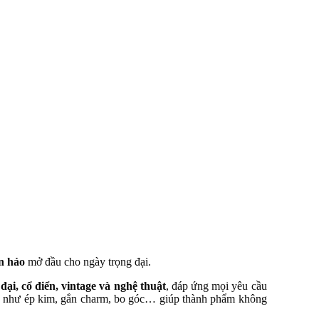
n hảo
mở đầu cho ngày trọng đại.
đại, cổ điển, vintage và nghệ thuật
, đáp ứng mọi yêu cầu
g
như ép kim, gắn charm, bo góc… giúp thành phẩm không