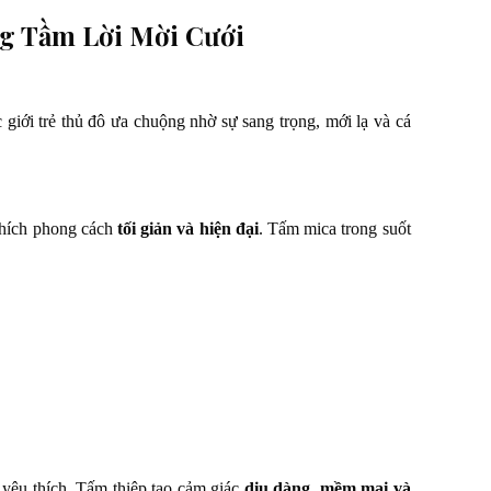
ng Tầm Lời Mời Cưới
giới trẻ thủ đô ưa chuộng nhờ sự sang trọng, mới lạ và cá
 thích phong cách
tối giản và hiện đại
. Tấm mica trong suốt
yêu thích. Tấm thiệp tạo cảm giác
dịu dàng, mềm mại và