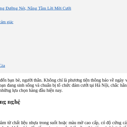
ừng Đường Nét, Nâng Tầm Lời Mời Cưới
cảm giác
Gia
i đến bạn bè, người thân. Không chỉ là phương tiện thông báo về ngày 
u bạn đang sinh sống và chuẩn bị tổ chức đám cưới tại Hà Nội, chắc hẳn
g những lựa chọn hàng đầu hiện nay.
ông nghệ
 làm từ chất liệu nhựa trong suốt hoặc màu mờ cao cấp, có độ cứng 