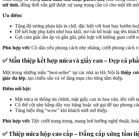
nữ tính
, đồng thời vẫn giữ được sự sang trọng cần có cho một lời mờ
Ưu điểm:
Tăng độ tương phản khi in chữ, đặc biệt với font bay bướm hoặ
Dễ kết hợp phụ kiện như hoa khô, nơ vải bố hoặc tag tên khách
Gợi cảm giác ấm áp và gần gũi, phù hợp với không gian cưới ngo
Phù hợp với:
Cô dâu yêu phong cách nhẹ nhàng, cưới phong cách v
✅ Mẫu thiệp kết hợp mica và giấy can – Đẹp cả ph
Một trong những mẫu “best-seller” tại các nhà in Hà Nội là
thiệp cư
giác đa lớp
, tạo chiều sâu và vẻ lãng mạn cho từng tấm thiệp.
Điểm nổi bật:
Mặt mica in thông tin chính, mặt giấy can in hoa văn, tên viết t
Có thể cột nhẹ bằng dây ruy băng hoặc sợi gai để tạo phong cá
Tăng hiệu ứng “wow” khi khách mời mở thiệp.
Phù hợp với:
Tiệc cưới trang trọng, mang hơi hướng nghệ thuật, hoà
✅ Thiệp mica hộp cao cấp – Đẳng cấp xứng tầm tiệ