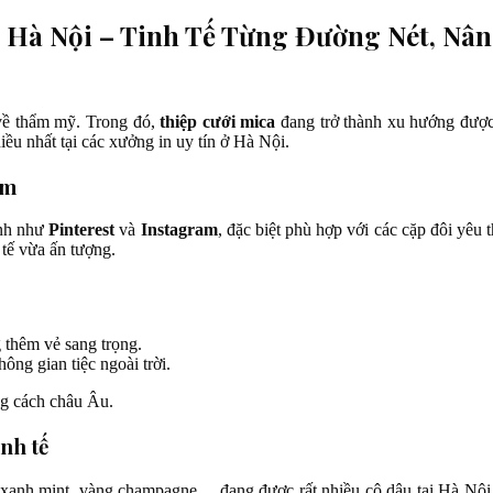
 Hà Nội – Tinh Tế Từng Đường Nét, Nâ
 về thẩm mỹ. Trong đó,
thiệp cưới mica
đang trở thành xu hướng được 
ều nhất tại các xưởng in uy tín ở Hà Nội.
im
ảnh như
Pinterest
và
Instagram
, đặc biệt phù hợp với các cặp đôi yêu
 tế vừa ấn tượng.
g thêm vẻ sang trọng.
ông gian tiệc ngoài trời.
ng cách châu Âu.
nh tế
xanh mint, vàng champagne… đang được rất nhiều cô dâu tại Hà Nội 