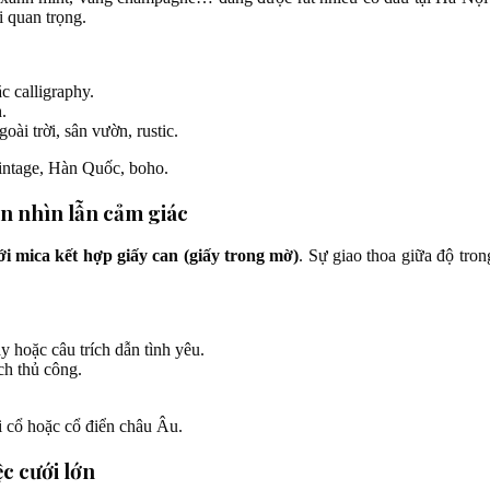
i quan trọng.
c calligraphy.
.
ài trời, sân vườn, rustic.
intage, Hàn Quốc, boho.
ần nhìn lẫn cảm giác
ới mica kết hợp giấy can (giấy trong mờ)
. Sự giao thoa giữa độ tro
ay hoặc câu trích dẫn tình yêu.
ch thủ công.
i cổ hoặc cổ điển châu Âu.
c cưới lớn