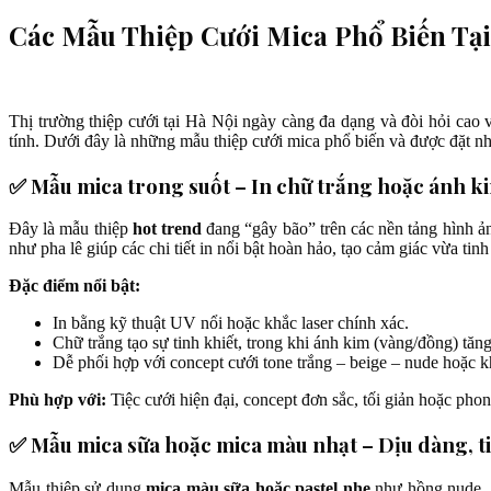
Các Mẫu Thiệp Cưới Mica Phổ Biến Tại
Thị trường thiệp cưới tại Hà Nội ngày càng đa dạng và đòi hỏi cao
tính. Dưới đây là những mẫu thiệp cưới mica phổ biến và được đặt nhi
✅ Mẫu mica trong suốt – In chữ trắng hoặc ánh k
Đây là mẫu thiệp
hot trend
đang “gây bão” trên các nền tảng hình 
như pha lê giúp các chi tiết in nổi bật hoàn hảo, tạo cảm giác vừa tinh
Đặc điểm nổi bật:
In bằng kỹ thuật UV nổi hoặc khắc laser chính xác.
Chữ trắng tạo sự tinh khiết, trong khi ánh kim (vàng/đồng) tăn
Dễ phối hợp với concept cưới tone trắng – beige – nude hoặc kh
Phù hợp với:
Tiệc cưới hiện đại, concept đơn sắc, tối giản hoặc pho
✅ Mẫu mica sữa hoặc mica màu nhạt – Dịu dàng, ti
Mẫu thiệp sử dụng
mica màu sữa hoặc pastel nhẹ
như hồng nude, 