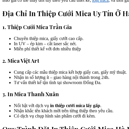
Báo giá có thể thay đổi tùy theo yêu cầu thiết kế,
loại mica
, và thời g
Địa Chỉ In Thiệp Cưới Mica Uy Tín Ở H
1. Thiệp Cưới Mica Trần Gia
Chuyên thiệp mica, giấy cưới cao cấp.
In UV – ép kim – cắt laser sắc nét.
Miễn phí thiết kế với đơn nhiều thiệp
2. Mica Việt Art
Cung cấp các mẫu thiệp mica kết hợp giấy can, giấy mỹ thuật.
Nhận in số lượng ít – giao hàng nội thành trong 24h.
Tư vấn thiết kế tận tình tại showroom Đống Đa.
3. In Mica Thanh Xuân
Nổi bật với dịch vụ
in thiệp cưới mica lấy gấp
.
Nhận khắc tên khách mời trên từng thiệp theo yêu cầu.
Có dịch vụ chụp hình sản phẩm cưới đi kèm.
Quy Trình Đặt In Thiệp Cưới Mica Hà 