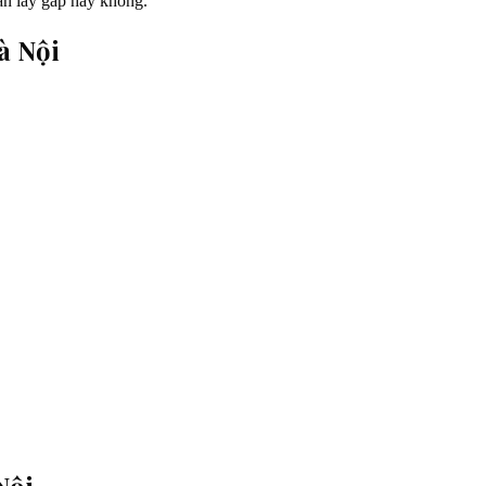
ian lấy gấp hay không.
à Nội
Nội