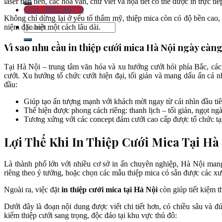
laser tiên tiến, các hoa văn, chữ viết và họa tiết có thể được in trực 
GỌI : 0982366770
Không chỉ dừng lại ở yếu tố thẩm mỹ, thiệp mica còn có độ bền cao
niệm đặc biệt một cách lâu dài.
Vì sao nhu cầu in thiệp cưới mica Hà Nội ngày càn
Tại Hà Nội – trung tâm văn hóa và xu hướng cưới hỏi phía Bắc, các
cưới. Xu hướng tổ chức cưới hiện đại, tối giản và mang dấu ấn cá nh
đầu:
Giúp tạo ấn tượng mạnh với khách mời ngay từ cái nhìn đầu tiê
Thể hiện được phong cách riêng: thanh lịch – tối giản, ngọt ng
Tương xứng với các concept đám cưới cao cấp được tổ chức tạ
Lợi Thế Khi In Thiệp Cưới Mica Tại Hà
Là thành phố lớn với nhiều cơ sở in ấn chuyên nghiệp, Hà Nội mang
riêng theo ý tưởng, hoặc chọn các mẫu thiệp mica có sẵn được các xưở
Ngoài ra, việc đặt
in thiệp cưới mica tại Hà Nội
còn giúp tiết kiệm t
Dưới đây là đoạn nội dung được viết chi tiết hơn, có chiều sâu v
kiếm thiệp cưới sang trọng, độc đáo tại khu vực thủ đô: