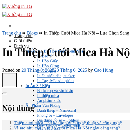
Skip
to
content
Trang chủ
➠
Blogs
➠
In Thiệp Cưới Mica Hà Nội – Lựa Chọn Sang
Trang chủ
Giới thiệu
Dịch vụ
In Thiệp Cưới Mica Hà N
In Ấn Bao Bì, Hộp Giấy, Tem Nhãn
In Bao bì
In Hộp Giấy
In Hộp Cứng
Posted on
20 Tháng 6, 2025
23 Tháng 6, 2025
by
Cao Hùng
In Túi giấy
In ấn nhãn dán, sticker
In Tag, Mác sản phẩm
In Ấn Sự Kiện
Backdrop và sân khấu
In thiệp mica
Ấn phẩm khác
Nội dung
Ấn Phẩm Văn Phòng
Danh thiếp – Namecard
Phong bì – Envelopes
Bìa đựng hồ sơ – Folders
Thiệp cưới mica – sự kết hợp giữa nghệ thuật và công nghệ
Giấy tiêu đề – Letterheads
Vì sao nhu cầu in thiệp cưới mica Hà Nội ngày càng tăng?