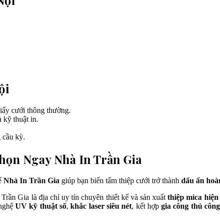
ội
giấy cưới thông thường.
 kỹ thuật in.
 cầu kỳ.
Chọn Ngay Nhà In Trần Gia
ể
Nhà In Trần Gia
giúp bạn biến tấm thiệp cưới trở thành
dấu ấn hoà
Trần Gia là địa chỉ uy tín chuyên thiết kế và sản xuất
thiệp mica hiện 
 nghệ
UV kỹ thuật số
,
khắc laser siêu nét
, kết hợp
gia công thủ côn