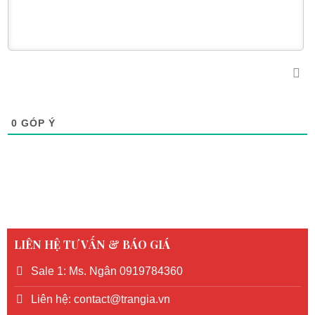
0
GÓP Ý
LIÊN HỆ TƯ VẤN & BÁO GIÁ
Sale 1: Ms. Ngân 0919784360
Liên hệ: contact@trangia.vn