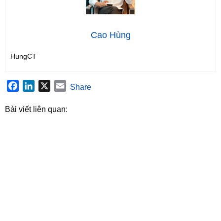
Cao Hùng
HungCT
Facebook
LinkedIn
X
Email
Share
Bài viết liên quan: