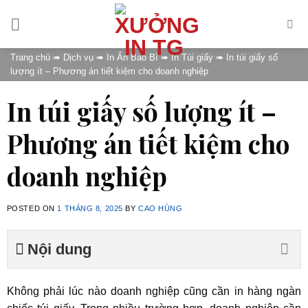
Skip
to
content
Trang chủ
➠
Dịch vụ
➠
In Ấn Bao Bì
➠
In Túi giấy
➠
In túi giấy số
lượng ít – Phương án tiết kiệm cho doanh nghiệp
In túi giấy số lượng ít –
Phương án tiết kiệm cho
doanh nghiệp
POSTED ON
1 THÁNG 8, 2025
BY
CAO HÙNG
Nội dung
Không phải lúc nào doanh nghiệp cũng cần in hàng ngàn