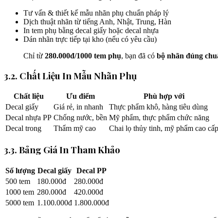
Tư vấn & thiết kế mẫu nhãn phụ chuẩn pháp lý
Dịch thuật nhãn từ tiếng Anh, Nhật, Trung, Hàn
In tem phụ bằng decal giấy hoặc decal nhựa
Dán nhãn trực tiếp tại kho (nếu có yêu cầu)
Chỉ từ
280.000đ/1000 tem phụ
, bạn đã có
bộ nhãn đúng chuẩn
3.2. Chất Liệu In Mẫu Nhãn Phụ
Chất liệu
Ưu điểm
Phù hợp với
Decal giấy
Giá rẻ, in nhanh
Thực phẩm khô, hàng tiêu dùng
Decal nhựa PP
Chống nước, bền
Mỹ phẩm, thực phẩm chức năng
Decal trong
Thẩm mỹ cao
Chai lọ thủy tinh, mỹ phẩm cao cấ
3.3. Bảng Giá In Tham Khảo
Số lượng
Decal giấy
Decal PP
500 tem
180.000đ
280.000đ
1000 tem
280.000đ
420.000đ
5000 tem
1.100.000đ
1.800.000đ