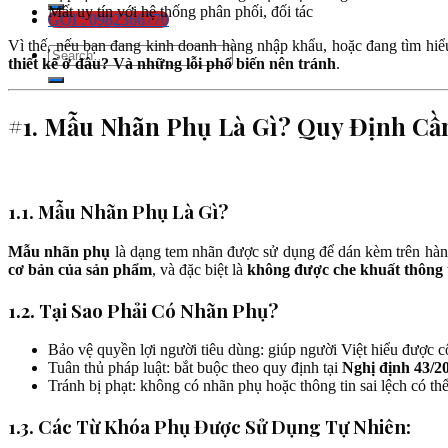
Mất uy tín với hệ thống phân phối, đối tác
GỌI : 0982366770
Vì thế, nếu bạn đang kinh doanh hàng nhập khẩu, hoặc đang tìm hi
thiết kế ở đâu? Và những lỗi phổ biến nên tránh
.
#1. Mẫu Nhãn Phụ Là Gì? Quy Định Cần
1.1. Mẫu Nhãn Phụ Là Gì?
Mẫu nhãn phụ
là dạng tem nhãn được sử dụng để dán kèm trên hàn
cơ bản của sản phẩm
, và đặc biệt là
không được che khuất thông t
1.2. Tại Sao Phải Có Nhãn Phụ?
Bảo vệ quyền lợi người tiêu dùng: giúp người Việt hiểu được 
Tuân thủ pháp luật: bắt buộc theo quy định tại
Nghị định 43/
Tránh bị phạt: không có nhãn phụ hoặc thông tin sai lệch có t
1.3. Các Từ Khóa Phụ Được Sử Dụng Tự Nhiên: