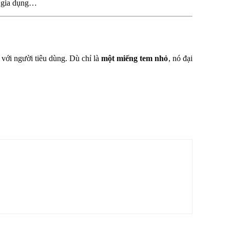
ồ gia dụng…
với người tiêu dùng. Dù chỉ là
một miếng tem nhỏ
, nó đại