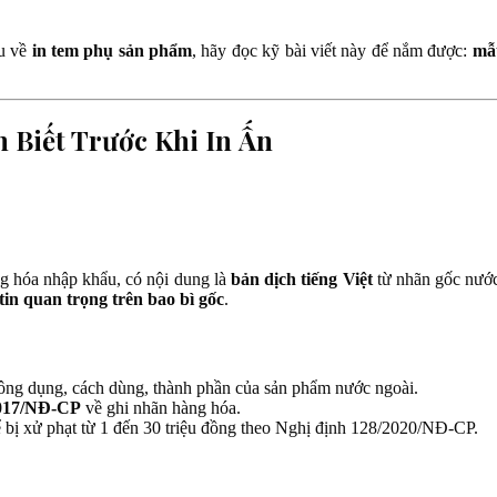
ểu về
in tem phụ sản phẩm
, hãy đọc kỹ bài viết này để nắm được:
mẫu
 Biết Trước Khi In Ấn
g hóa nhập khẩu, có nội dung là
bản dịch tiếng Việt
từ nhãn gốc nướ
in quan trọng trên bao bì gốc
.
công dụng, cách dùng, thành phần của sản phẩm nước ngoài.
2017/NĐ-CP
về ghi nhãn hàng hóa.
hể bị xử phạt từ 1 đến 30 triệu đồng theo Nghị định 128/2020/NĐ-CP.