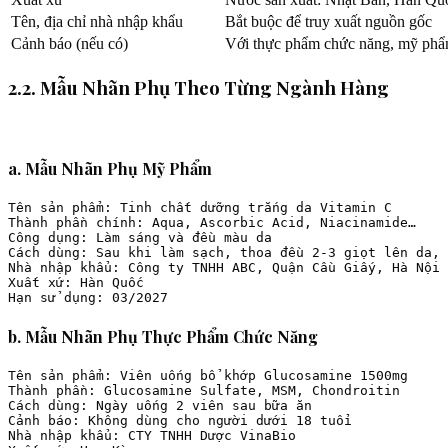
Tên, địa chỉ nhà nhập khẩu
Bắt buộc để truy xuất nguồn gốc
Cảnh báo (nếu có)
Với thực phẩm chức năng, mỹ p
2.2. Mẫu Nhãn Phụ Theo Từng Ngành Hàng
a. Mẫu Nhãn Phụ Mỹ Phẩm
Tên sản phẩm: Tinh chất dưỡng trắng da Vitamin C  

Thành phần chính: Aqua, Ascorbic Acid, Niacinamide…  

Công dụng: Làm sáng và đều màu da  

Cách dùng: Sau khi làm sạch, thoa đều 2-3 giọt lên da, 
Nhà nhập khẩu: Công ty TNHH ABC, Quận Cầu Giấy, Hà Nội 
Xuất xứ: Hàn Quốc  

b. Mẫu Nhãn Phụ Thực Phẩm Chức Năng
Tên sản phẩm: Viên uống bổ khớp Glucosamine 1500mg  

Thành phần: Glucosamine Sulfate, MSM, Chondroitin  

Cách dùng: Ngày uống 2 viên sau bữa ăn  

Cảnh báo: Không dùng cho người dưới 18 tuổi  

Nhà nhập khẩu: CTY TNHH Dược VinaBio  
