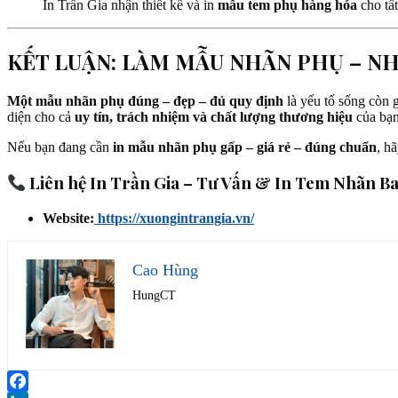
In Trần Gia nhận thiết kế và in
mẫu tem phụ hàng hóa
cho tấ
KẾT LUẬN: LÀM MẪU NHÃN PHỤ – 
Một mẫu nhãn phụ đúng – đẹp – đủ quy định
là yếu tố sống còn 
diện cho cả
uy tín, trách nhiệm và chất lượng thương hiệu
của bạn
Nếu bạn đang cần
in mẫu nhãn phụ gấp – giá rẻ – đúng chuẩn
, h
Liên hệ In Trần Gia – Tư Vấn & In Tem Nhãn Ba
Website:
https://xuongintrangia.vn/
Cao Hùng
HungCT