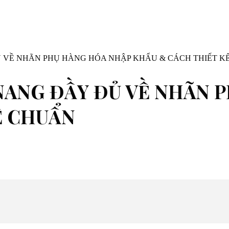
 VỀ NHÃN PHỤ HÀNG HÓA NHẬP KHẨU & CÁCH THIẾT K
NANG ĐẦY ĐỦ VỀ NHÃN 
Ế CHUẨN