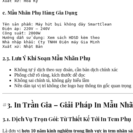
c. Mẫu Nhãn Phụ Hàng Gia Dụng
Tên sản phẩm: Máy hút bụi không dây SmartClean  

Điện áp: 220V – 240V  

Công suất: 2000W  

Hướng dẫn sử dụng: Xem sách HDSD kèm theo  

Nhà nhập khẩu: Cty TNHH Điện máy Gia Minh  

2.3. Lưu Ý Khi Soạn Mẫu Nhãn Phụ
Không tự ý dịch theo suy đoán, cần bản dịch chính xác
Phông chữ rõ ràng, kích thước dễ đọc
Không sai chính tả, không gây hiểu lầm
Nên dán tại vị trí không che logo hay thông tin gốc quan trọng
#3. In Trần Gia – Giải Pháp In Mẫu 
3.1. Dịch Vụ Trọn Gói: Từ Thiết Kế Tới In Tem Phụ
Là đơn vị
hơn 10 năm kinh nghiệm trong lĩnh vực in tem nhãn s