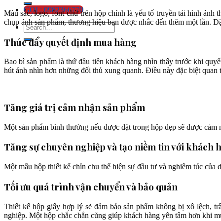
GỌI : 0982366770
Màu sắc, logo, font chữ trên hộp chính là yếu tố truyền tải hình ả
chụp ảnh sản phẩm, thương hiệu bạn được nhắc đến thêm một lần. Đặc 
Thúc đẩy quyết định mua hàng
Bao bì sản phẩm là thứ đầu tiên khách hàng nhìn thấy trước khi quyế
hút ánh nhìn hơn những đối thủ xung quanh. Điều này đặc biệt quan
Tăng giá trị cảm nhận sản phẩm
Một sản phẩm bình thường nếu được đặt trong hộp đẹp sẽ được cảm n
Tăng sự chuyên nghiệp và tạo niềm tin với khách 
Một mẫu hộp thiết kế chỉn chu thể hiện sự đầu tư và nghiêm túc của 
Tối ưu quá trình vận chuyển và bảo quản
Thiết kế hộp giấy hợp lý sẽ đảm bảo sản phẩm không bị xô lệch, trầ
nghiệp. Một hộp chắc chắn cũng giúp khách hàng yên tâm hơn khi m