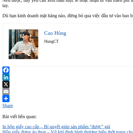
Nếu được, hãy yêu cầu xem mẫu thực tế hoặc nhận tư vấn miễn phí tr
tay.
Dù bạn kinh doanh mặt hàng nào, đừng bỏ qua việc đầu tư vào bao bì. 
Cao Hùng
HungCT
Facebook
LinkedIn
X
Email
Share
Bài viết liên quan:
In hộp giấy cao cấp – Bí quyết giúp sản phẩm “được” giá
Hộp giấy đựng áo thun – Vũ khí định hình thương hiệu thời trang ch