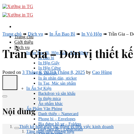
Skip
to
content
Trang chủ
➠
Dịch vụ
➠
In Ấn Bao Bì
➠
In Vỏ Hộp
➠
Trần Gia – Đơ
Trang chủ
Giới thiệu
Dịch vụ
Trần Gia – Đơn vị thiết kế
In Ấn Bao Bì, Hộp Giấy, Tem Nhãn
In Bao bì
In Hộp Giấy
In Hộp Cứng
Posted on
3 Tháng 8, 2025
3 Tháng 8, 2025
by
Cao Hùng
In Túi giấy
In ấn nhãn dán, sticker
In Tag, Mác sản phẩm
In Ấn Sự Kiện
Backdrop và sân khấu
In thiệp mica
Ấn phẩm khác
Nội dung
Ấn Phẩm Văn Phòng
Danh thiếp – Namecard
Phong bì – Envelopes
Bìa đựng hồ sơ – Folders
Thiết kế hộp giấy tác động gì đến việc kinh doanh
Giấy tiêu đề – Letterheads
Tăng nhận diện thương hiệu