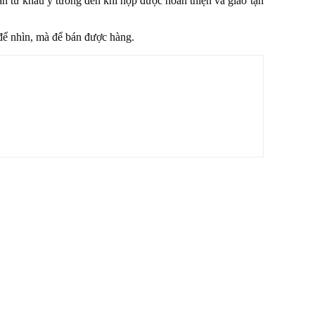
n từ khâu ý tưởng đến khi hộp được hoàn thiện và giao tận
 để nhìn, mà để bán được hàng.