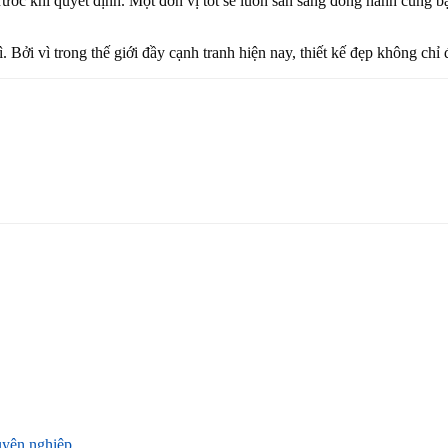
ước khi quyết định. Một đơn vị tốt sẽ luôn sẵn sàng đồng hành cùng bạ
Bởi vì trong thế giới đầy cạnh tranh hiện nay, thiết kế đẹp không chỉ
uyên nghiệp