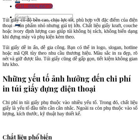
GỌI : 0982366770
Túi giấy có độ bền cao, chịu lực tốt, phù hợp với đặc điểm của điện
thoại – sản phẩm nhỏ nhưng giá trị lớn. Chất liệu giấy kraft, couche
hoặc ivory định lượng cao giúp túi không bị rách, không biến dạng
khi đựng máy và phụ kiện kèm theo.
Túi giấy dễ in ấn, dễ gia công. Bạn có thể in logo, slogan, hotline
hoặc mã QR tùy theo nhu cầu thương hiệu. Màu sắc in ra đẹp, rõ
nét và giữ được lâu. Túi giấy cũng dễ gấp gọn, tiết kiệm không gian
lưu kho.
Những yếu tố ảnh hưởng đến chi phí
in túi giấy đựng điện thoại
Chi phí in túi giấy phụ thuộc vào nhiều yếu tố. Trong đó, chất liệu
giấy là yếu tố đầu tiên cần cân nhắc. Ngoài ra còn phụ thuộc vào số
lượng, kích thước, kỹ thuật hay thiết kế.
Chất liệu phổ biến