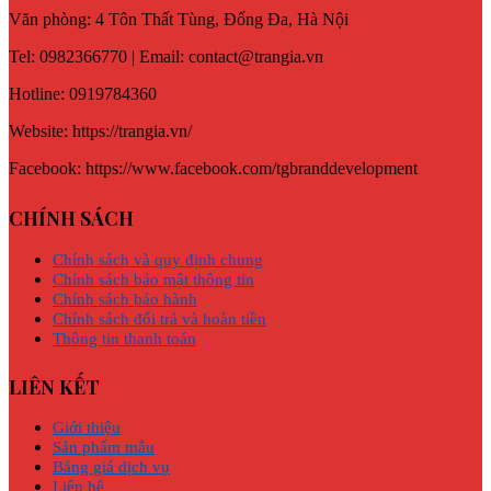
Văn phòng: 4 Tôn Thất Tùng, Đống Đa, Hà Nội
Tel: 0982366770 | Email: contact@trangia.vn
Hotline: 0919784360
Website: https://trangia.vn/
Facebook: https://www.facebook.com/tgbranddevelopment
CHÍNH SÁCH
Chính sách và quy định chung
Chính sách bảo mật thông tin
Chính sách bảo hành
Chính sách đổi trả và hoàn tiền
Thông tin thanh toán
LIÊN KẾT
Giới thiệu
Sản phẩm mẫu
Bảng giá dịch vụ
Liên hệ