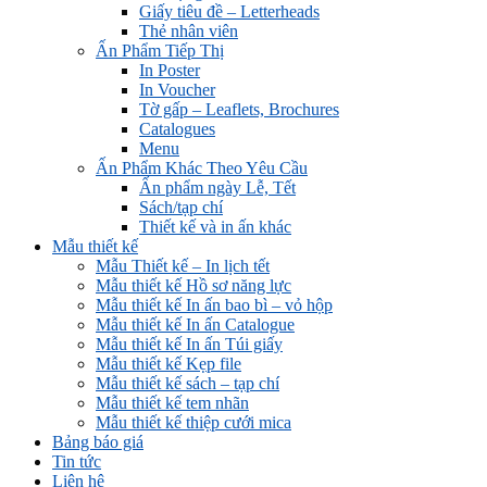
Giấy tiêu đề – Letterheads
Thẻ nhân viên
Ấn Phẩm Tiếp Thị
In Poster
In Voucher
Tờ gấp – Leaflets, Brochures
Catalogues
Menu
Ấn Phẩm Khác Theo Yêu Cầu
Ấn phẩm ngày Lễ, Tết
Sách/tạp chí
Thiết kế và in ấn khác
Mẫu thiết kế
Mẫu Thiết kế – In lịch tết
Mẫu thiết kế Hồ sơ năng lực
Mẫu thiết kế In ấn bao bì – vỏ hộp
Mẫu thiết kế In ấn Catalogue
Mẫu thiết kế In ấn Túi giấy
Mẫu thiết kế Kẹp file
Mẫu thiết kế sách – tạp chí
Mẫu thiết kế tem nhãn
Mẫu thiết kế thiệp cưới mica
Bảng báo giá
Tin tức
Liên hệ