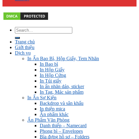
Trang chủ
Giới thiệu
Dịch vụ
In Ấn Bao Bì, Hộp Giấy, Tem Nhãn
In Bao bì
In Hộp Giấy
In Hộp Cứng
In Túi giấy
In ấn nhãn dán, sticker
In Tag, Mác sản phẩm
In Ấn Sự Kiện
Backdrop và sân khấu
In thiệp mica
Ấn phẩm khác
Ấn Phẩm Văn Phòng
Danh thiếp – Namecard
Phong bì – Envelopes
Bìa đựng hồ sơ – Folders