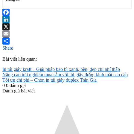
Facebook
LinkedIn
X
Email
Share
Bài viết liên quan:
In túi giấy kraft – Giải pháp bao bì xanh, bền, đẹp chi phí thấp
Nâng cao trải nghiệm mua sắm với túi giấy đựng kính mắt cao cấp
Tối ưu chi phí – Chọn in túi giấy duplex Trần Gia
0
0
đánh giá
Đánh giá bài viết