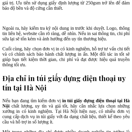
giá trị. Ưu tiên sử dụng giấy định lượng từ 250gsm trở lên để đảm
bảo độ bền và độ cứng cần thiết.
Ngoài ra, hãy kiểm tra kỹ nội dung in trước khi duyệt. Logo, thông
tin liên hệ, website cần rõ ràng, dễ nhìn. Nếu in sai thông tin, chi phí
sửa lại sẽ tốn kém và ảnh hưởng đến uy tín thương hiệu.
Cuối cùng, hãy chọn đơn vị in có kinh nghiệm, hỗ trợ tư vấn chi tiết
và có chính sách bảo hành chất lượng in ấn. Một đối tác in tốt sẽ
giúp bạn tiết kiệm thời gian, chi phí và đạt được hiệu quả truyền
thông tối ưu.
Địa chỉ in túi giấy đựng điện thoại uy
tín tại Hà Nội
Nếu bạn đang tìm kiếm đơn vị
in túi giấy đựng điện thoại tại Hà
Nội
chất lượng, uy tín và giá tốt, hãy cân nhắc lựa chọn những
xưởng in có kinh nghiệm. Tại Hà Nội hiện nay, có nhiều đơn vị
cung cấp dịch vụ in túi giấy với đa dạng chất liệu, thiết kế theo yêu
cầu và hỗ trợ in số lượng ít.
Một trong những địa chỉ được nhiều doanh nghiệp tin tưởng là